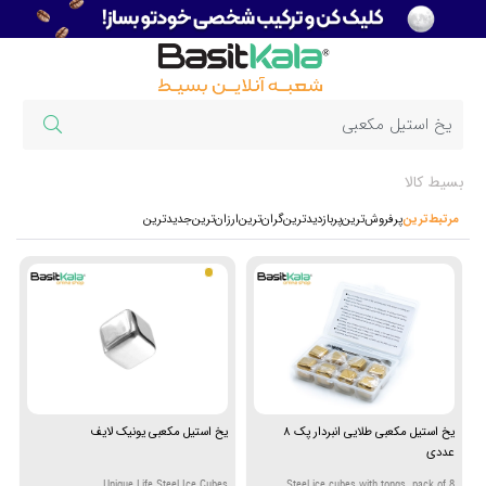
بسیط کالا
مرتبط‌ترین
پرفروش‌ترین‌
پربازدیدترین
گران‌ترین
ارزان‌ترین
جدیدترین
یخ استیل مکعبی طلایی انبردار پک 8
یخ استیل مکعبی یونیک لایف
عددی
Unique Life Steel Ice Cubes
Steel ice cubes with tongs, pack of 8