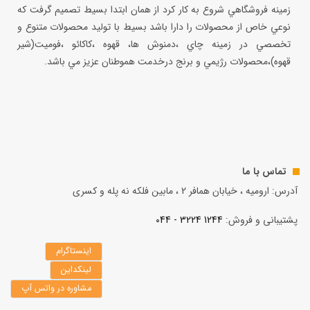
زمينه فروشگاهي شروع به كار كرد از همان ابتدا بسيط تصميم گرفت كه
نوعي خاص از محصولات را دارا باشد بسيط با توليد محصولات متنوع و
تخصصي در زمينه چاي ،دمنوش ها، قهوه ،كاكائو ،فوميت(شير
قهوه)،محصولات رژيمي و برنج درخدمت هموطنان عزيز مي باشد.
تماس با ما
آدرس: ارومیه ، خیابان همافر 2 ، مابين فلكه نه پله و کسری
پشتیبانی و فروش:
1244 3224 - 044
اینستاگرام
لینکداین
مشاوره در واتس آپ