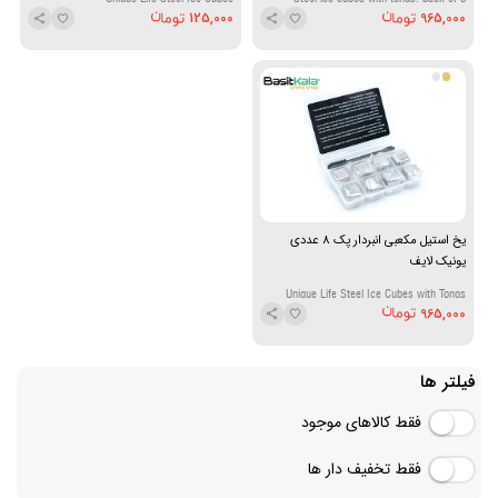
125,000
965,000
یخ استیل مکعبی انبردار پک 8 عددی
یونیک لایف
Unique Life Steel Ice Cubes with Tongs
965,000
Pack of 8
فیلتر ها
فقط کالاهای موجود
فقط تخفیف دار ها