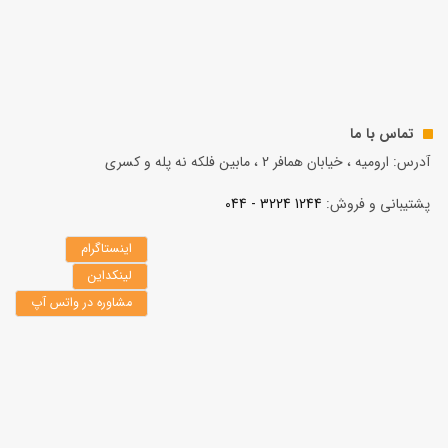
تماس با ما
آدرس: ارومیه ، خیابان همافر 2 ، مابين فلكه نه پله و کسری
پشتیبانی و فروش:
1244 3224 - 044
اینستاگرام
لینکداین
مشاوره در واتس آپ