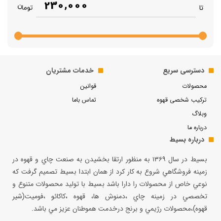
230,000
تا
دسترسی سریع
خدمات مشتریان
محصولات
قوانین
ترکیب شخصی قهوه
تماس باما
وبلاگ
درباره ما
درباره بسیط
بسيط در سال ۱۳۶۹ به منظور ارتقا بخشيدن به صنعت چاي و قهوه در
زمينه فروشگاهي شروع به كار كرد از همان ابتدا بسيط تصميم گرفت كه
نوعي خاص از محصولات را دارا باشد بسيط با توليد محصولات متنوع و
تخصصي در زمينه چاي ،دمنوش ها، قهوه ،كاكائو ،فوميت(شير
قهوه)،محصولات رژيمي و برنج درخدمت هموطنان عزيز مي باشد.