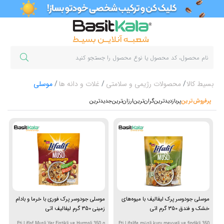
بسیط کالا
محصولات رژیمی و سلامتی
غلات و دانه ها
موسلی
پرفروش‌ترین‌
پربازدیدترین
گران‌ترین
ارزان‌ترین
جدیدترین
موسلی جودوسر پرک لیفالیف با میوه‌های
موسلی جودوسر پرک فوری با خرما و بادام
خشک و فندق 350 گرم اتی
زمینی 350 گرم لیفالیف اتی
Eti Liflaf Musli Yer Fistikli ve Hurmali 350 g
Eti Lifalife müsli kuru meyveli ve findikli 350