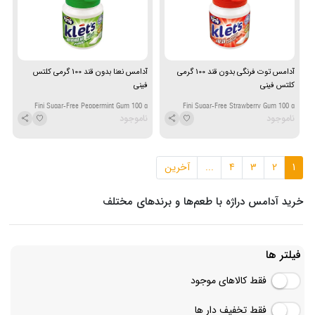
آدامس توت فرنگی بدون قند 100 گرمی
آدامس نعنا بدون قند 100 گرمی کلتس
کلتس فینی
فینی
Fini Sugar-Free Peppermint Gum 100 g
Fini Sugar-Free Strawberry Gum 100 g
ناموجود
ناموجود
1
2
3
4
...
آخرین
خرید آدامس دراژه با طعم‌ها و برندهای مختلف
فیلتر ها
فقط کالاهای موجود
فقط تخفیف دار ها