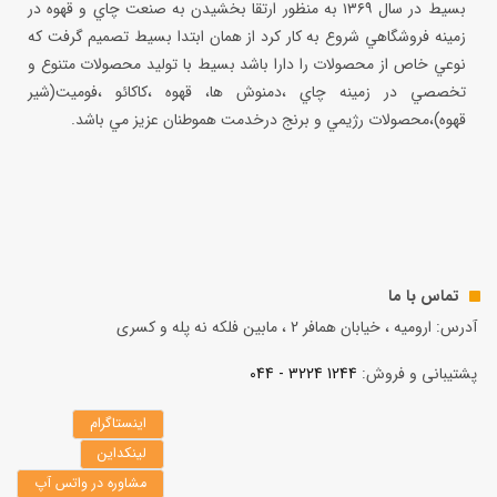
بسيط در سال ۱۳۶۹ به منظور ارتقا بخشيدن به صنعت چاي و قهوه در
زمينه فروشگاهي شروع به كار كرد از همان ابتدا بسيط تصميم گرفت كه
نوعي خاص از محصولات را دارا باشد بسيط با توليد محصولات متنوع و
تخصصي در زمينه چاي ،دمنوش ها، قهوه ،كاكائو ،فوميت(شير
قهوه)،محصولات رژيمي و برنج درخدمت هموطنان عزيز مي باشد.
تماس با ما
آدرس: ارومیه ، خیابان همافر 2 ، مابين فلكه نه پله و کسری
پشتیبانی و فروش:
1244 3224 - 044
اینستاگرام
لینکداین
مشاوره در واتس آپ