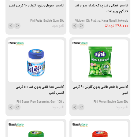
آدامس نعنایی ضد پلاک دندان بدون قند
آدامس میوه‌ای بدون گلوتن 90 گرمی فینی
67 گرم ویویدنت
Fini Fruits Bubble Gum 90g
Vivident Diş Plağına Karşı Naneli Şekersiz
398,000
ناموجود
Sakız 67 g
آدامس با طعم طالبی بدون گلوتن 90 گرمی
آدامس نعنا فلفی بدون قند 100 گرمی
فینی
کلتس فینی
Fini Sugar-Free Spearmint Gum 100 g
Fini Melon Bubble Gum 90g
ناموجود
ناموجود