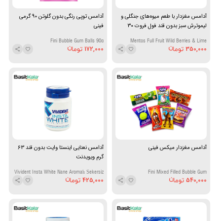
آدامس مغزدار با طعم میوه‌های جنگلی و
آدامس توپی رنگی بدون گلوتن 90 گرمی
لیموترش سبز بدون قند فول فروت ۳۰
فینی
گرمی منتوس
Fini Bubble Gum Balls 90g
Mentos Full Fruit Wild Berries & Lime
172,000
350,000
Sugar-Free Filled Gum 30g
آدامس مغزدار میکس فینی
آدامس نعنایی اینستا وایت بدون قند 63
گرم ویویدنت
Vivident Insta White Nane Aromalı Şekersiz
Fini Mixed Filled Bubble Gum
425,000
540,000
Sakız 63 g