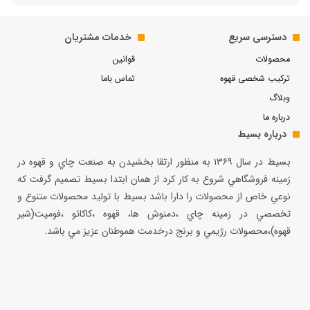
دسترسی سریع
خدمات مشتریان
محصولات
قوانین
ترکیب شخصی قهوه
تماس باما
وبلاگ
درباره ما
درباره بسیط
بسيط در سال ۱۳۶۹ به منظور ارتقا بخشيدن به صنعت چاي و قهوه در
زمينه فروشگاهي شروع به كار كرد از همان ابتدا بسيط تصميم گرفت كه
نوعي خاص از محصولات را دارا باشد بسيط با توليد محصولات متنوع و
تخصصي در زمينه چاي ،دمنوش ها، قهوه ،كاكائو ،فوميت(شير
قهوه)،محصولات رژيمي و برنج درخدمت هموطنان عزيز مي باشد.