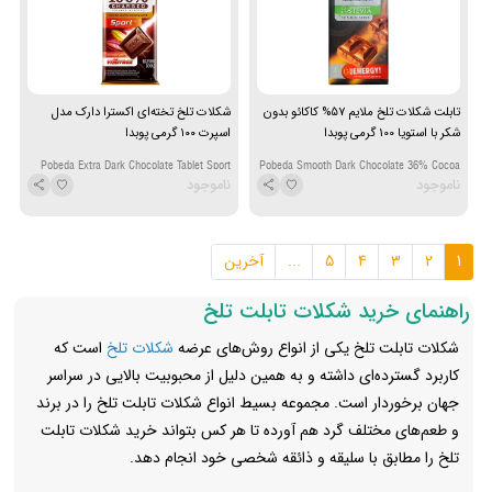
تابلت شکلات تلخ ملایم 57% کاکائو بدون
شکلات تلخ تخته‌ای اکسترا دارک مدل
شکر با استویا 100 گرمی پوبدا
اسپرت ۱۰۰ گرمی پوبدا
Pobeda Extra Dark Chocolate Tablet Sport
Pobeda Smooth Dark Chocolate 36% Cocoa
ناموجود
ناموجود
100 g
No Sugar added With Stevia 100g
1
2
3
4
5
...
آخرین
راهنمای خرید شکلات تابلت تلخ
شکلات تابلت تلخ یکی از انواع روش‌های عرضه
شکلات تلخ
است که
کاربرد گسترده‌ای داشته و به همین دلیل از محبوبیت بالایی در سراسر
جهان برخوردار است. مجموعه بسیط انواع شکلات تابلت تلخ را در برند
و طعم‌های مختلف گرد هم آورده تا هر کس بتواند خرید شکلات تابلت
تلخ را مطابق با سلیقه و ذائقه شخصی خود انجام دهد.