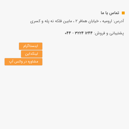
تماس با ما
آدرس: ارومیه ، خیابان همافر 2 ، مابين فلكه نه پله و کسری
پشتیبانی و فروش:
1244 3224 - 044
اینستاگرام
لینکداین
مشاوره در واتس آپ