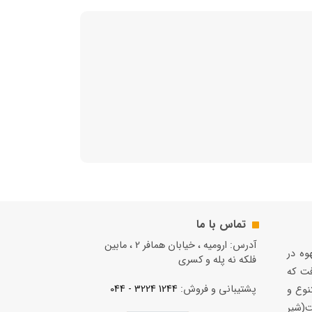
تماس با ما
آدرس: ارومیه ، خیابان همافر 2 ، مابين
قهوه در
فلكه نه پله و کسری
فت كه
پشتیبانی و فروش:
1244 3224 - 044
نوع و
(شير