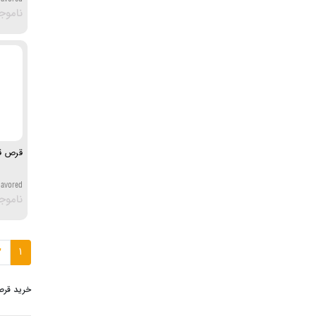
ناموج
قرص قه
lavored
ناموج
2
1
خرید قرص