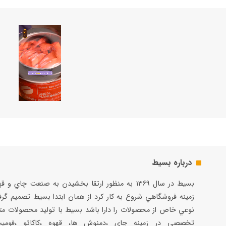
درباره بسیط
بسيط در سال ۱۳۶۹ به منظور ارتقا بخشيدن به صنعت چاي و 
زمينه فروشگاهي شروع به كار كرد از همان ابتدا بسيط تصميم گر
نوعي خاص از محصولات را دارا باشد بسيط با توليد محصولات مت
تخصصي در زمينه چاي ،دمنوش ها، قهوه ،كاكائو ،فوميت