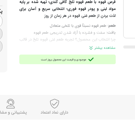
قرص قهوه با طعم قهوه تلخ کافی کندی؛ تهیه‌ شده بر پایه
مواد لبنی و پودر قهوه فوری؛ انتخابی سریع و آسان برای
پ
لذت بردن از طعم غنی قهوه در هر زمان از روز
طعم:
طعم قهوه نسبتاً قوی با تلخی متعادل
بافت:
سفت و فشرده با آزاد شدن تدریجی طعم قهوه
چرا انتخاب این محصول؟ تجربه طعم غنی قهوه تلخ در قالب
قرصی کوچک
بدون نیاز به تجهیزات آماده‌سازی قهوه
مشاهده بیشتر
ترکیبات:
شربت گلوکز، روغن گیاهی هیدروژنه، پودر شیر، پودر
قهوه فوری (حداقل ۱۰٪)، امولسیفایرها، تثبیت‌ کننده،
طعم‌دهنده و رنگ خوراکی مجاز
مناسب برای:
میان‌ وعده روزانه، محل کار، سفر، قبل یا بعد از
ورزش، در حین رانندگی، مطالعه و پذیرایی
وزن تقریبی هر عدد:
1 گرم
تعداد تقریبی در هر 1 کیلوگرم:
1000 عدد
برند:
کافی کندی (Coffee Candy)
دارای نماد اعتماد
پشتیبانی و مشا