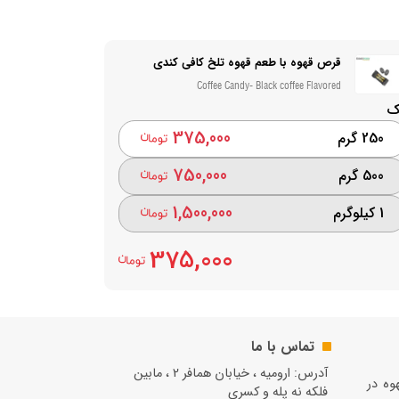
قرص قهوه با طعم قهوه تلخ کافی کندی
Coffee Candy- Black coffee Flavored
ک
375,000
250 گرم
750,000
500 گرم
1,500,000
1 کیلوگرم
375,000
تماس با ما
آدرس: ارومیه ، خیابان همافر 2 ، مابين
قهوه در
فلكه نه پله و کسری