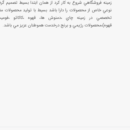
زمينه فروشگاهي شروع به كار كرد از همان ابتدا بسيط تصميم گر
نوعي خاص از محصولات را دارا باشد بسيط با توليد محصولات مت
تخصصي در زمينه چاي ،دمنوش ها، قهوه ،كاكائو ،فوميت
قهوه)،محصولات رژيمي و برنج درخدمت هموطنان عزيز مي باشد.