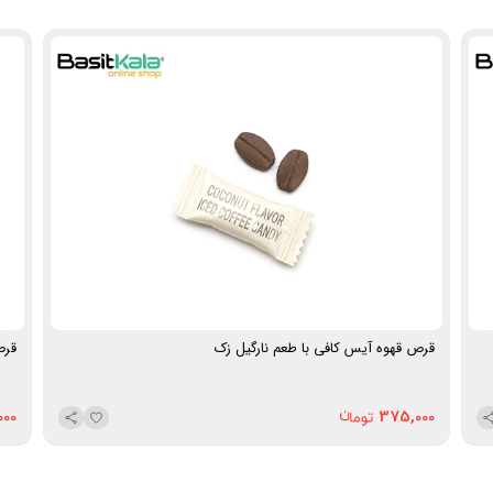
قرص قهوه آیس کافی با طعم نارگیل زک
قرص
000
375,000