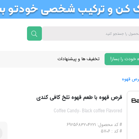
 خودت را بساز!
تخفیف ها و پیشنهادات
رص قهوه
قرص قهوه با طعم قهوه تلخ کافی کندی
Coffee Candy- Black coffee Flavored
# کد محصول: 6925683204221
# کد : 5706