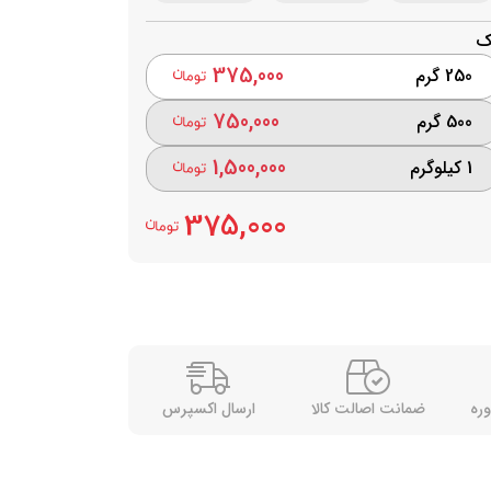
ک
375,000
250 گرم
750,000
500 گرم
1,500,000
1 کیلوگرم
375,000
وره
ضمانت اصالت کالا
ارسال اکسپرس