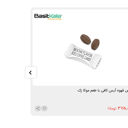
 قهوه آیس کافی با طعم موکا زک
قرص قهوه آیس ک
375,000
375,