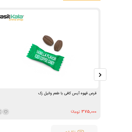
قرص قهوه آیس کافی با طعم وانیل زک
375,000