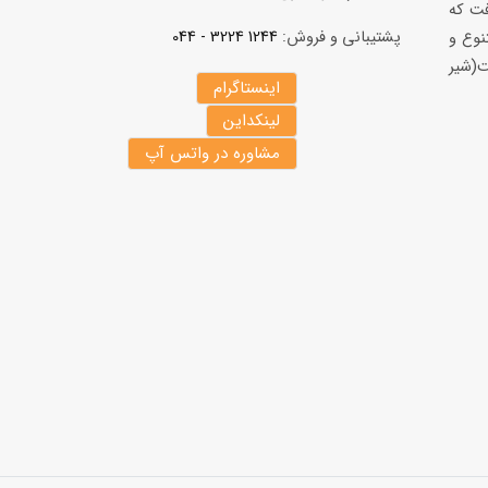
فت كه
پشتیبانی و فروش:
1244 3224 - 044
نوع و
(شير
اینستاگرام
لینکداین
مشاوره در واتس آپ