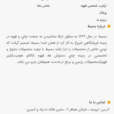
ترکیب شخصی قهوه
تماس باما
وبلاگ
درباره ما
درباره بسیط
بسيط در سال ۱۳۶۹ به منظور ارتقا بخشيدن به صنعت چاي و قهوه در
زمينه فروشگاهي شروع به كار كرد از همان ابتدا بسيط تصميم گرفت كه
نوعي خاص از محصولات را دارا باشد بسيط با توليد محصولات متنوع و
تخصصي در زمينه چاي ،دمنوش ها، قهوه ،كاكائو ،فوميت(شير
قهوه)،محصولات رژيمي و برنج درخدمت هموطنان عزيز مي باشد.
تماس با ما
آدرس: ارومیه ، خیابان همافر 2 ، مابين فلكه نه پله و کسری