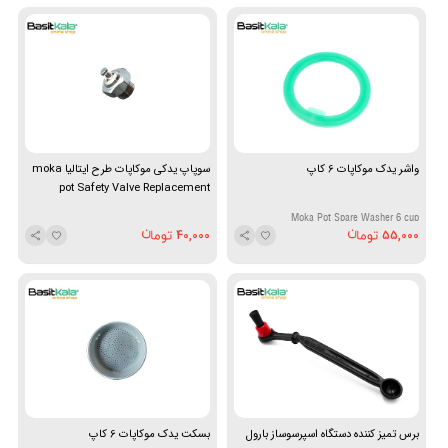
واشر یدک موکاپات 6 کاپ
سوپاپ یدکی موکاپات طرح ایتالیا moka
pot Safety Valve Replacement
Moka Pot Spare Washer 6 cup
40,000
55,000
برس تمیز کننده دستگاه اسپرسوساز بارول
بسکت یدک موکاپات 6 کاپ