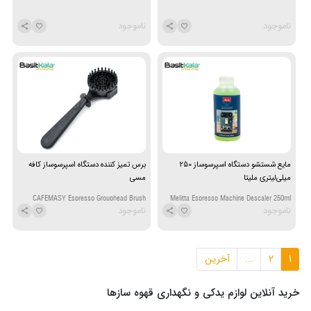
ناموجود
ناموجود
مایع شستشو دستگاه اسپرسوساز 250
برس تمیز کننده دستگاه اسپرسوساز کافه
میلی‌لیتری ملیتا
مسی
CAFEMASY Espresso Grouphead Brush
Melitta Espresso Machine Descaler 250ml
ناموجود
ناموجود
1
2
...
آخرین
خرید آنلاین لوازم یدکی و نگهداری قهوه سازها