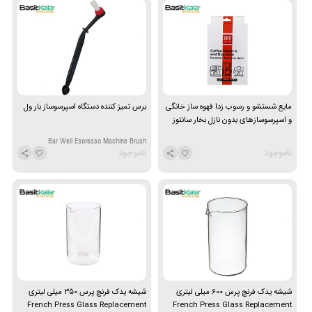
مایع شستشو و رسوب زدا قهوه ساز خانگی
برس تمیز کننده دستگاه اسپرسوساز بار ول
و اسپرسوسازهای بدون نازل بخار سانتوز
SANTOS
Bar Well Espresso Machine Brush
ناموجود
ناموجود
شیشه یدک فرنچ پرس 600 میلی لیتری
شیشه یدک فرنچ پرس 350 میلی لیتری
French Press Glass Replacement
French Press Glass Replacement