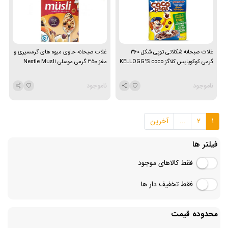
غلات صبحانه شکلاتی توپی شکل 360
غلات صبحانه حاوی میوه های گرمسیری و
گرمی کوکوپاپس کلاگز KELLOGG'S coco
مغز 350 گرمی موسلی Nestle Musli
pops
ناموجود
ناموجود
1
2
...
آخرین
فیلتر ها
فقط کالاهای موجود
فقط تخفیف دار ها
محدوده قیمت