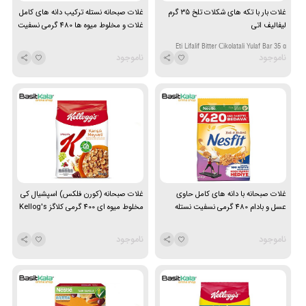
غلات بار با تکه های شکلات تلخ 35 گرم
غلات صبحانه نستله ترکیب دانه های کامل
لیفالیف اتی
غلات و مخلوط میوه ها 480 گرمی نسفیت
Nestle NESFIT
Eti Lifalif Bitter Çikolatali Yulaf Bar 35 g
ناموجود
ناموجود
غلات صبحانه با دانه های کامل حاوی
غلات صبحانه (کورن فلکس) اسپشیال کی
عسل و بادام 480 گرمی نسفیت نستله
مخلوط میوه ای 400 گرمی کلاگز Kellog's
special K
Nestle NESFIT
ناموجود
ناموجود