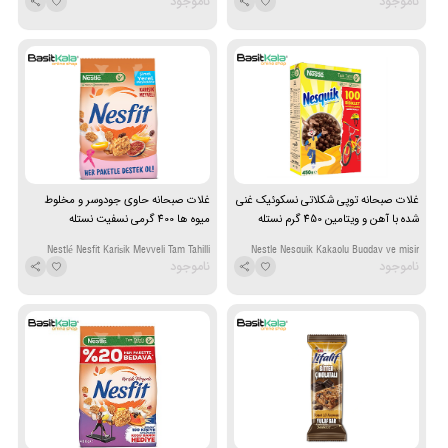
ناموجود
ناموجود
Gevreği 420 g
غلات صبحانه توپی شکلاتی نسکوئیک غنی
غلات صبحانه حاوی جودوسر و مخلوط
شده با آهن و ویتامین 450 گرم نستله
میوه ها 400 گرمی نسفیت نستله
Nestlé Nesfit Karişik Meyveli Tam Tahilli
Nestle Nesquik Kakaolu Bugday ve misir
ناموجود
ناموجود
Gevrekler 400 g
gevreyi 450 g