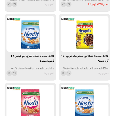
575,000
ناموجود
450g
غلات صبحانه شکلاتی نسکوئیک توپی 450
غلات صبحانه ساده حاوی جو دوسر420
گرم نستله
گرمی نسفیت
Nesfit simple breakfast cereal containing
Nestle Nesquik kakaolu tahil gevregi 450gr
ناموجود
ناموجود
oats 420 gr