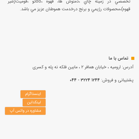
تخصصي در زمينه چاي ،دمنوش ها، قهوه ،كاكائو ،فوميت(شير
قهوه)،محصولات رژيمي و برنج درخدمت هموطنان عزيز مي باشد.
تماس با ما
آدرس: ارومیه ، خیابان همافر 2 ، مابين فلكه نه پله و کسری
پشتیبانی و فروش:
1244 3224 - 044
اینستاگرام
لینکداین
مشاوره در واتس آپ