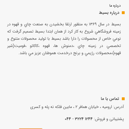
درباره ما
درباره بسیط
بسيط در سال ۱۳۶۹ به منظور ارتقا بخشيدن به صنعت چاي و قهوه در
زمينه فروشگاهي شروع به كار كرد از همان ابتدا بسيط تصميم گرفت كه
نوعي خاص از محصولات را دارا باشد بسيط با توليد محصولات متنوع و
تخصصي در زمينه چاي ،دمنوش ها، قهوه ،كاكائو ،فوميت(شير
قهوه)،محصولات رژيمي و برنج درخدمت هموطنان عزيز مي باشد.
تماس با ما
آدرس: ارومیه ، خیابان همافر 2 ، مابين فلكه نه پله و کسری
پشتیبانی و فروش:
1244 3224 - 044