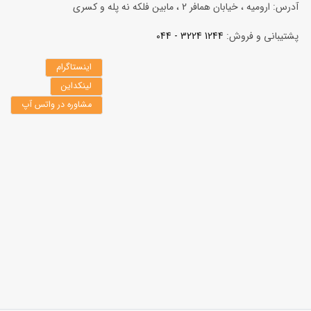
آدرس: ارومیه ، خیابان همافر 2 ، مابين فلكه نه پله و کسری
پشتیبانی و فروش:
1244 3224 - 044
اینستاگرام
لینکداین
مشاوره در واتس آپ