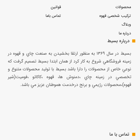
محصولات
قوانین
ترکیب شخصی قهوه
تماس باما
وبلاگ
درباره ما
درباره بسیط
بسيط در سال ۱۳۶۹ به منظور ارتقا بخشيدن به صنعت چاي و قهوه در
زمينه فروشگاهي شروع به كار كرد از همان ابتدا بسيط تصميم گرفت كه
نوعي خاص از محصولات را دارا باشد بسيط با توليد محصولات متنوع و
تخصصي در زمينه چاي ،دمنوش ها، قهوه ،كاكائو ،فوميت(شير
قهوه)،محصولات رژيمي و برنج درخدمت هموطنان عزيز مي باشد.
تماس با ما