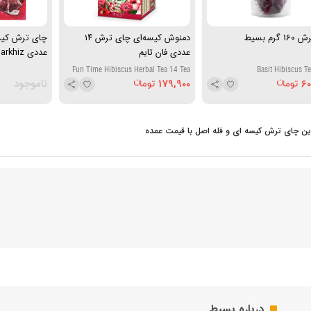
گرم بسیط
دمنوش کیسه‌ای چای ترش ۱۴
عددی فان تایم
عددی Saharkhiz
Fun Time Hibiscus Herbal Tea 14 Tea
Basit Hibiscus T
Bags
60
179,900
ناموجود
این چای ترش کیسه ای و فله اصل با قیمت عمده
درباره بسیط