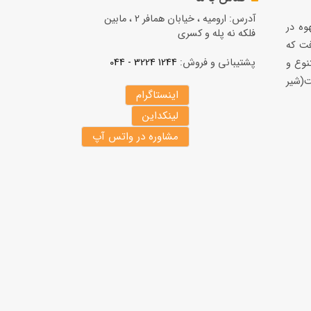
آدرس: ارومیه ، خیابان همافر 2 ، مابين
قهوه در
فلكه نه پله و کسری
فت كه
پشتیبانی و فروش:
1244 3224 - 044
نوع و
(شير
اینستاگرام
لینکداین
مشاوره در واتس آپ