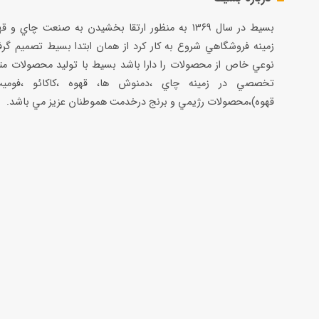
بسيط در سال ۱۳۶۹ به منظور ارتقا بخشيدن به صنعت چاي و 
زمينه فروشگاهي شروع به كار كرد از همان ابتدا بسيط تصميم گر
نوعي خاص از محصولات را دارا باشد بسيط با توليد محصولات مت
تخصصي در زمينه چاي ،دمنوش ها، قهوه ،كاكائو ،فوميت
قهوه)،محصولات رژيمي و برنج درخدمت هموطنان عزيز مي باشد.