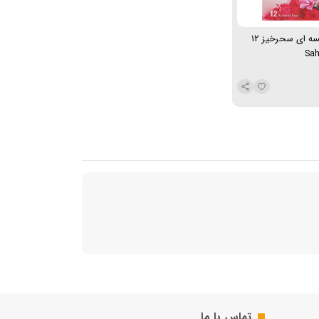
چای ترش کیسه ای سحرخیز 12
تماس با ما