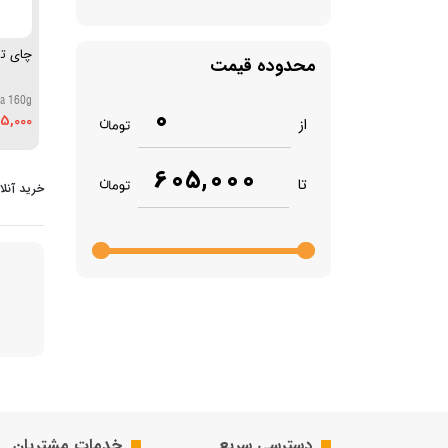
چای ترش 160 
محدوده قیمت
ea 160g
0
5,000
از
605,000
تا
خرید آنل
دسترسی سریع
خدمات مشتریان