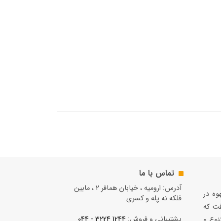
تماس با ما
آدرس: ارومیه ، خیابان همافر 2 ، مابين
قهوه در
فلكه نه پله و کسری
فت كه
پشتیبانی و فروش:
1244 3224 - 044
نوع و