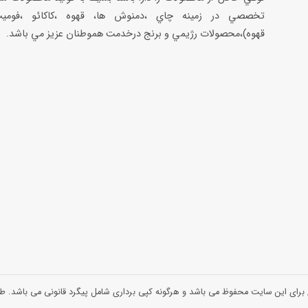
تخصصي در زمينه چاي ،دمنوش ها، قهوه ،كاكائو ،فوميت
قهوه)،محصولات رژيمي و برنج درخدمت هموطنان عزيز مي باشد.
 برای این سایت محفوظ می باشد و هرگونه کپی برداری شامل پیگرد قانونی می باشد.