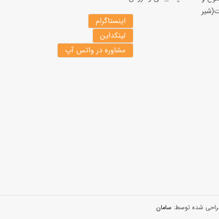
(شير
اینستاگرام
لینکداین
مشاوره در واتس آپ
 طراحی شده توسط:
سامان