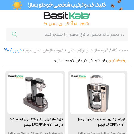
بسیط کالا
قهوه ساز ها و لوازم یدکی
قهوه سازهای نسل سوم
دریپر / V60
پرفروش‌ترین‌
پربازدیدترین
گران‌ترین
ارزان‌ترین
جدیدترین
قهوه‌ساز دریپر اتوماتیک دیجیتال مدل
قهوه ساز دریپر برقی 650 میلی لیتر ساعت
LPCFFM0022 لپرسو
دار مدل LPCFFM0023 لپرسو
LePresso Electric Dripper Coffee Maker with
LePresso Automatic Pour Over Coffee