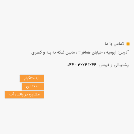
تماس با ما
آدرس: ارومیه ، خیابان همافر 2 ، مابين فلكه نه پله و کسری
پشتیبانی و فروش:
1244 3224 - 044
اینستاگرام
لینکداین
مشاوره در واتس آپ