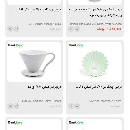
دریپر شیشه‌ای V60 چهار کاپ پایه چوبی و
دریپر اوریگامی V60 سرامیکی 4 کاپ
پارچ شیشه‌ای یونیک لایف
V60 origami dripper 4 cups
Unique Life Glass V60 Dripper with wooden
2,570,000
ناموجود
Base and Glass Carafe 4 Cup
دریپر اوریگامی V60 سرامیکی 2 کاپ
دریپر سرامیکی V60 ای بند
EBAND V60 Ceramic Coffee Dripper
V60 origami dripper 2 cups
ناموجود
ناموجود