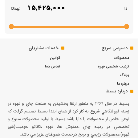
15,425,000
تا
دسترسی سریع
خدمات مشتریان
محصولات
قوانین
ترکیب شخصی قهوه
تماس باما
وبلاگ
درباره ما
درباره بسیط
بسيط در سال ۱۳۶۹ به منظور ارتقا بخشيدن به صنعت چاي و قهوه در
زمينه فروشگاهي شروع به كار كرد از همان ابتدا بسيط تصميم گرفت كه
نوعي خاص از محصولات را دارا باشد بسيط با توليد محصولات متنوع و
تخصصي در زمينه چاي ،دمنوش ها، قهوه ،كاكائو ،فوميت(شير
قهوه)،محصولات رژيمي و برنج درخدمت هموطنان عزيز مي باشد.