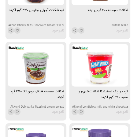
شکلات صبحانه 600 گرمی نوتلا
کرم شکلات آجیلی اوتلومی 330 گرم آکوند
Akond Otlomy Nuts Chocolate Cream 330 gr
Nutella 600 g
ناموجود
ناموجود
کرم دو رنگ لومتیشکا شکلات شیری و
شکلات صبحانه فندقی دوبریانکا 340 گرم
سفید 340 گرم آکوند
آکوند
Akkond Dobryanka Hazelnut cream spread
Akkond Lomtishka milk and white chocolate
ناموجود
ناموجود
340 gr
paste 340 gr