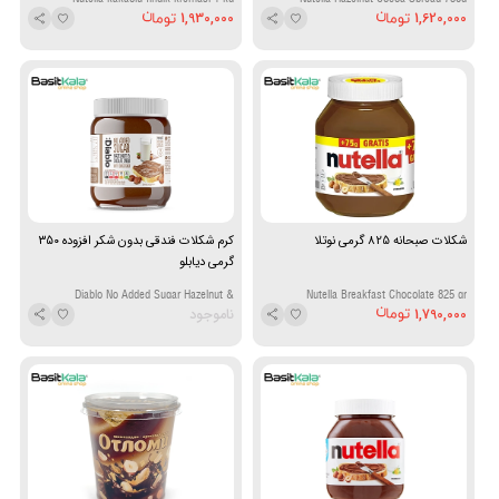
1,930,000
1,620,000
شکلات صبحانه 825 گرمی نوتلا
کرم شکلات فندقی بدون شکر افزوده ۳۵۰
گرمی دیابلو
Diablo No Added Sugar Hazelnut &
Nutella Breakfast Chocolate 825 gr
1,790,000
ناموجود
Chocolate Spread 350 g