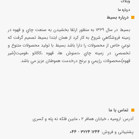
وبلاگ
درباره ما
درباره بسیط
بسيط در سال ۱۳۶۹ به منظور ارتقا بخشيدن به صنعت چاي و قهوه در
زمينه فروشگاهي شروع به كار كرد از همان ابتدا بسيط تصميم گرفت كه
نوعي خاص از محصولات را دارا باشد بسيط با توليد محصولات متنوع و
تخصصي در زمينه چاي ،دمنوش ها، قهوه ،كاكائو ،فوميت(شير
قهوه)،محصولات رژيمي و برنج درخدمت هموطنان عزيز مي باشد.
تماس با ما
آدرس: ارومیه ، خیابان همافر 2 ، مابين فلكه نه پله و کسری
پشتیبانی و فروش:
1244 3224 - 044