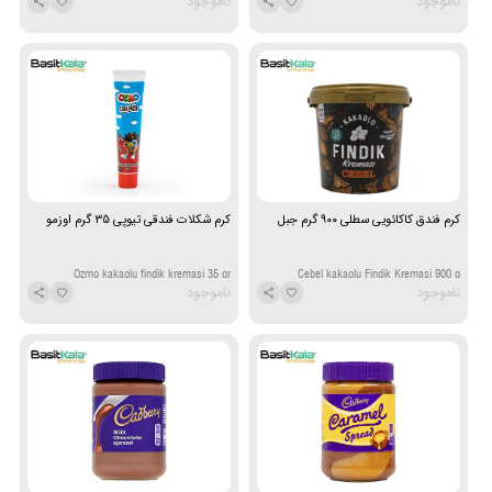
ناموجود
ناموجود
کرم فندق کاکائویی سطلی ۹۰۰ گرم جبل
کرم شکلات فندقی تیوپی 35 گرم اوزمو
Ozmo kakaolu findik kremasi 35 gr
Cebel kakaolu Findik Kremasi 900 g
ناموجود
ناموجود