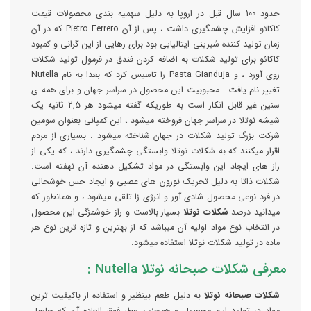
حدود 100 سال قبل در اروپا به دلیل سهمیه بندی محصولات قیمت
کاکائو افزایش چشمگیری داشت ، پس از آن Pietro Ferrero که در آن
زمان تولید کننده شیرینی ایتالیایی بود برای رهایی از این گرانی و کمبود
کاکائو برای تولید شکلات به اضافه کردن فندق در فرمول تولید شکلات
روی آورد ، و Pasta Gianduja را تاسیس کرد که بعدا به نام Nutella
تغییر نام یافت . محبوبیت این محصول در سراسر جهان و برای همه ی
سنین غیر قابل انکار است به طوریکه گفته میشود هر 2,5 ثانیه یک
شیشه نوتلا در سراسر جهان فروخته میشود ، این کمپانی بعنوان سومین
شرکت بزرگ تولید شکلات در جهان شناخته میشود . بسیاری از مردم
اقرار میکنند که به شکلات نوتلا وابستگی چشمگیری دارند ، که یکی از
راز های ایجاد این وابستگی در مواد تشکیل دهنده آن نهفته است.
شکلات ذاتا به دلیل تحریک نورون های عصبی و ایجاد حس خوشحالی
در فرد نوعی محصول شادی آور و انرژی زا تلقی میشود ، و همانطور که
میدانید درصد
شکلات نوتلا
بسیار بالاست و راز خوشمزگی این محصول
در انتخاب نوع مواد اولیه آن میباشد که از بهترین و تازه ترین نوع هر
ماده در تولید شکلات نوتلا استفاده میشود.
معرفی شکلات صبحانه نوتلا Nutella :
شکلات صبحانه نوتلا
به دلیل طعم بینظیر و استفاده از باکیفیت ترین
مواد در تولید این محصول و همچنین عطر فوق العاده آن که حاصل