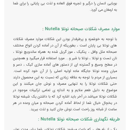
بویایی انسان را درگیر و تجربه فوق العاده و لذت بی پایانی را برای شما
به ارمغان می آورد.
موارد مصرف شکلات صبحانه نوتلا Nutella :
با توجه به خوشمزه و پرطرفدار بودن این شکلات موارد مصرف شکلات
های نوتلا بی پایان است ، بطوریکه از آن در آماده کردن انواع مختلف
صبحانه مثل وافل ، پنکیک ، موز گریل شده به همراه ساندویچ نوتلا ،
نان تست و نوتلا ، نوتلا با شیر و... مورد استفاده قرار میگیرد و همچنین
در سطح وسیع و گسترده ای از دستور های آماده سازی کیک ، دسر و
میان وعده نوتلا جایگاه ماده اولیه اصلی را از آن خود کرده است.
بسیاری از مردم با توجه به علاقه زیادی که نسبت به این محصول دارند
حتی شکلات نوتلا را به تنهایی مصرف و نوش جان میکنند و این
موضوع به دلیل طعم ملایم و به اندازه ی تمامی ترکیبات موجود در
شکلات نوتلا میباشد.در آخر باید اشاره کرد که با داشتن یک شیشه نوتلا
در یخچال خیال شما از لحاظ آماده کردن صبحانه و میان وعده در هر
ساعت از شبانه روز راحت است.نوش جان کنید و لذت ببرید.
طریقه نگهداری شکلات صبحانه نوتلا Nutella :
یکی از راه هایی که باعث میشود شکلات نوتلای شما برای مدت زمان