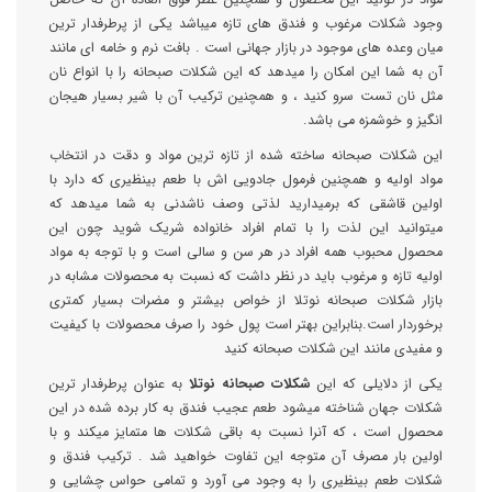
وجود شکلات مرغوب و فندق های تازه میباشد یکی از پرطرفدار ترین
میان وعده های موجود در بازار جهانی است . بافت نرم و خامه ای مانند
آن به شما این امکان را میدهد که این شکلات صبحانه را با انواع نان
مثل نان تست سرو کنید ، و همچنین ترکیب آن با شیر بسیار هیجان
انگیز و خوشمزه می باشد.
این شکلات صبحانه ساخته شده از تازه ترین مواد و دقت در انتخاب
مواد اولیه و همچنین فرمول جادویی اش با طعم بینظیری که دارد با
اولین قاشقی که برمیدارید لذتی وصف ناشدنی به شما میدهد که
میتوانید این لذت را با تمام افراد خانواده شریک شوید چون این
محصول محبوب همه افراد در هر سن و سالی است و با توجه به مواد
اولیه تازه و مرغوب باید در نظر داشت که نسبت به محصولات مشابه در
بازار شکلات صبحانه نوتلا از خواص بیشتر و مضرات بسیار کمتری
برخوردار است.بنابراین بهتر است پول خود را صرف محصولات با کیفیت
و مفیدی مانند این شکلات صبحانه کنید
یکی از دلایلی که این
شکلات صبحانه نوتلا
به عنوان پرطرفدار ترین
شکلات جهان شناخته میشود طعم عجیب فندق به کار برده شده در این
محصول است ، که آنرا نسبت به باقی شکلات ها متمایز میکند و با
اولین بار مصرف آن متوجه این تفاوت خواهید شد . ترکیب فندق و
شکلات طعم بینظیری را به وجود می آورد و تمامی حواس چشایی و