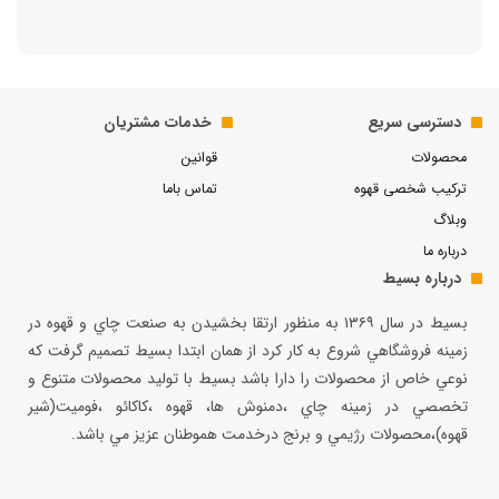
دسترسی سریع
خدمات مشتریان
محصولات
قوانین
ترکیب شخصی قهوه
تماس باما
وبلاگ
درباره ما
درباره بسیط
بسيط در سال ۱۳۶۹ به منظور ارتقا بخشيدن به صنعت چاي و قهوه در
زمينه فروشگاهي شروع به كار كرد از همان ابتدا بسيط تصميم گرفت كه
نوعي خاص از محصولات را دارا باشد بسيط با توليد محصولات متنوع و
تخصصي در زمينه چاي ،دمنوش ها، قهوه ،كاكائو ،فوميت(شير
قهوه)،محصولات رژيمي و برنج درخدمت هموطنان عزيز مي باشد.