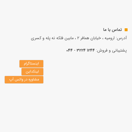
تماس با ما
آدرس: ارومیه ، خیابان همافر 2 ، مابين فلكه نه پله و کسری
پشتیبانی و فروش:
1244 3224 - 044
اینستاگرام
لینکداین
مشاوره در واتس آپ