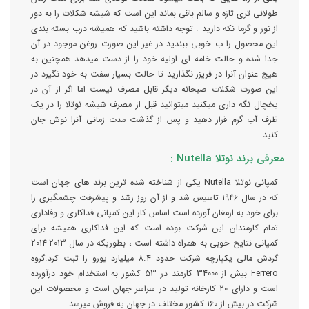
طولانی تری تازه و سالم باقی بماند این است که شیشه شکلات را به دور
از نور و گرما نکه دارید . توجه داشته باشید که همیشه درب بسته بندی
این محصول را ب خوبی ببندید در غیر این صورت روغن موجود در آن
جدا شده و حالت خامه ای اولیه خود را از دست میدهد همچنین به
هیچ عنوان آنرا در فریزر نگذارید تا حالت بسیار سفت به خود نگیرد در
این صورت شکلات صبحانه دیگر قابل مصرف نیست اما اگر از آن در
یخچال نگه داری میکنید میتوانید قبل از مصرف شیشه نوتلا را در یک
ظرف آب گرم قرار دهید و پس از گذشت مدت زمانی آنرا نوش جان
کنید.
معرفی برند نوتلا Nutella :
کمپانی نوتلا Nutella یکی از شناخته شده ترین برند های جهان است
که در سال 1946 تاسیس شد و از آن روز رشد و پیشرفت چشمگیری را
برای خود به ارمغان آورده است.اساس کار این کمپانی فداکاری و وفاداری
تمام کارمندان این شرکت بوده است که این فداکاری همیشه برای
کمپانی نتایج خوبی به همراه داشته است ، بطوریکه در سال 2013-2014
گردش مالی یکپارچه شرکت حدود 8.4 میلیارد یورو را ثبت کرد.گروه
Ferrero بیش از 34000 کارمند در 53 کشور به استخدام خود درآورده
است و دارای 20 کارخانه تولید در سراسر جهان است و محصولات این
شرکت در بیش از 160 کشور مختلف در جهان یه فروش میرسد.