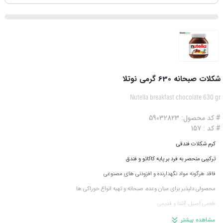
شکلات صبحانه 630 گرمی نوتلا
Nutella breakfast chocolate 630 gr
# کد محصول: 59032823
# کد : 157
کرم شکلات فندقی
ترکیبی منحصر به فرد بر پایه کاکائو و فندق
فاقد هرگونه مواد نگهدارنده و افزودنی های مصنوعی
محصولی دلپذیر برای میان وعده، صبحانه و تهیه انواع خوراکی ها
طعمی اصیل، آشنا و قدیمی
شیشه 630 گرمی
مشاهده بیشتر