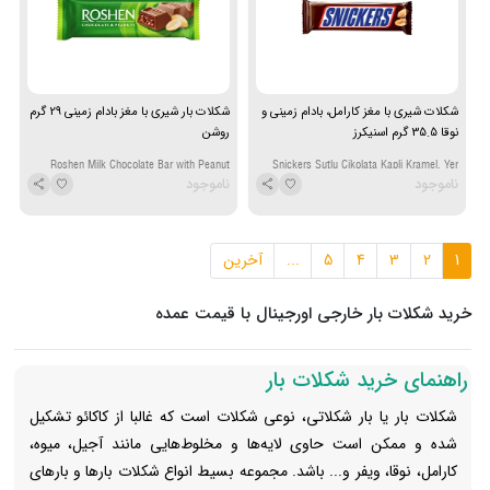
شکلات شیری با مغز کارامل، بادام زمینی و
شکلات بار شیری با مغز بادام زمینی 29 گرم
نوقا 35.5 گرم اسنیکرز
روشن
Roshen Milk Chocolate Bar with Peanut
Snickers Sutlu Cikolata Kapli Kramel, Yer
ناموجود
ناموجود
filling 29 gr
Fistigi ve Nuga 35.5 gr
1
2
3
4
5
...
آخرین
خرید شکلات بار خارجی اورجینال با قیمت عمده
راهنمای خرید شکلات بار
شکلات بار یا بار شکلاتی، نوعی شکلات است که غالبا از کاکائو تشکیل
شده و ممکن است حاوی لایه‌ها و مخلوط‌هایی مانند آجیل، میوه،
کارامل، نوقا، ویفر و... باشد. مجموعه بسیط انواع شکلات بارها و بارهای