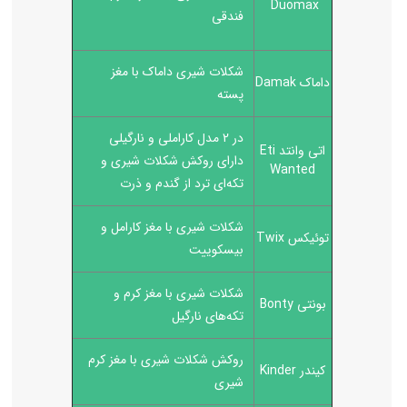
Duomax
فندقی
شکلات شیری داماک با مغز
داماک Damak
پسته
در 2 مدل کاراملی و نارگیلی
اتی وانتد Eti
دارای روکش شکلات شیری و
Wanted
تکه‌ای ترد از گندم و ذرت
شکلات شیری با مغز کارامل و
توئیکس Twix
بیسکوییت
شکلات شیری با مغز کرم و
بونتی Bonty
تکه‌های نارگیل
روکش شکلات شیری با مغز کرم
کیندر Kinder
شیری