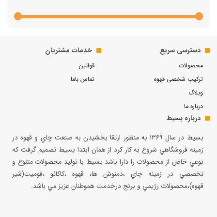
دسترسی سریع
خدمات مشتریان
محصولات
قوانین
ترکیب شخصی قهوه
تماس باما
وبلاگ
درباره ما
درباره بسیط
بسيط در سال ۱۳۶۹ به منظور ارتقا بخشيدن به صنعت چاي و قهوه در
زمينه فروشگاهي شروع به كار كرد از همان ابتدا بسيط تصميم گرفت كه
نوعي خاص از محصولات را دارا باشد بسيط با توليد محصولات متنوع و
تخصصي در زمينه چاي ،دمنوش ها، قهوه ،كاكائو ،فوميت(شير
قهوه)،محصولات رژيمي و برنج درخدمت هموطنان عزيز مي باشد.