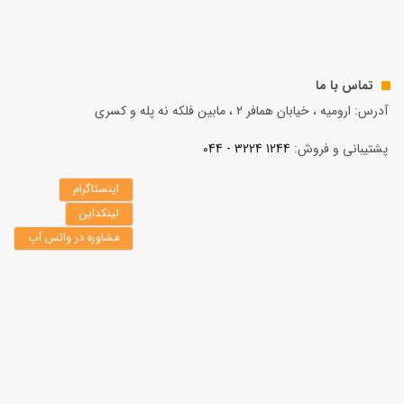
تماس با ما
آدرس: ارومیه ، خیابان همافر 2 ، مابين فلكه نه پله و کسری
پشتیبانی و فروش:
1244 3224 - 044
اینستاگرام
لینکداین
مشاوره در واتس آپ