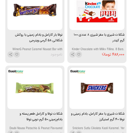
شکلات شیری با مغز شیری ۸ عددی ۱۰۰
نوقا بار کارامل و بادام زمینی با روکش
گرم کیندر
شکلاتی 58 گرمی وینرجی
WinerG Peanut Caramel Nougat Bar with
Kinder Chocolate with Milky Filling, 8 Bars,
486,000
ناموجود
Chocolate Coating 58g
100g
شکلات شیری با مغز کارامل، بادام زمینی و
شکلات نوقا و کارامل طعم پسته و
نوقا 40 گرم اسنیکرز
بادام‌زمینی ۵۰ گرم دوبی نوقا
Doubi Nouga Pistachio & Peanut Flavoured
Snickers Sutlu Cikolata Kapli Karamel, Yer