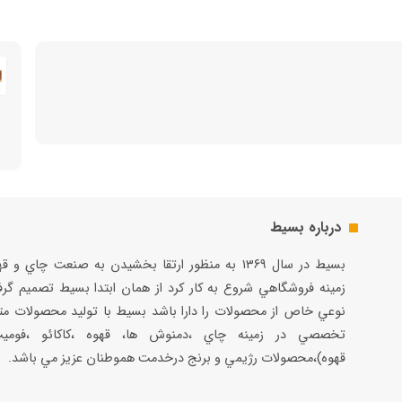
درباره بسیط
بسيط در سال ۱۳۶۹ به منظور ارتقا بخشيدن به صنعت چاي و 
زمينه فروشگاهي شروع به كار كرد از همان ابتدا بسيط تصميم گر
نوعي خاص از محصولات را دارا باشد بسيط با توليد محصولات مت
تخصصي در زمينه چاي ،دمنوش ها، قهوه ،كاكائو ،فوميت
قهوه)،محصولات رژيمي و برنج درخدمت هموطنان عزيز مي باشد.