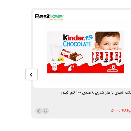
 شیری با مغز شیری ۸ عددی ۱۰۰ گرم کیندر
شکلات بار بیسکویتی کارا
175,000
486,