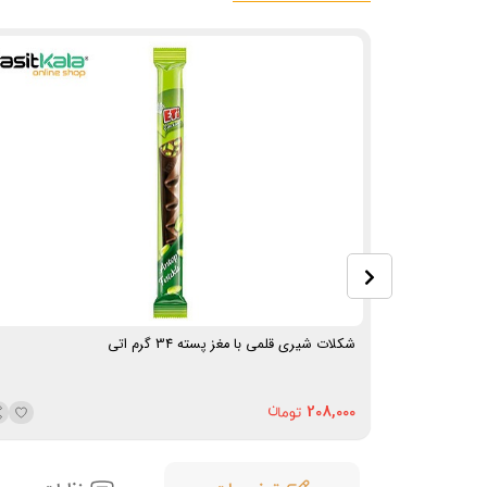
ه‌های فندق
شکلات شیری قلمی با مغز پسته 34 گرم اتی
208,000