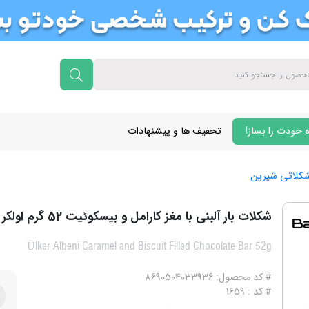
 خودت را بساز!
تخفیف ها و پیشنهادات
 شکلاتی شیرین
شکلات بار آلبنی با مغز کارامل و بیسکوئیت 52 گرم اولکر
Ülker Albeni Caramel and Biscuit Filled Chocolate Bar 52g
# کد محصول: 8690504033936
# کد : 1659