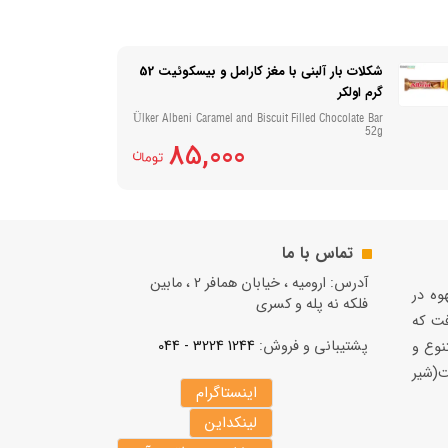
شکلات بار آلبنی با مغز کارامل و بیسکوئیت 52
گرم اولکر
Ülker Albeni Caramel and Biscuit Filled Chocolate Bar
52g
85,000
تماس با ما
آدرس: ارومیه ، خیابان همافر 2 ، مابين
قهوه در
فلكه نه پله و کسری
فت كه
پشتیبانی و فروش:
1244 3224 - 044
نوع و
(شير
اینستاگرام
لینکداین