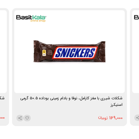
وزن خالص:
52 گرم
برند:
اولکر (Ülker)
محصول:
ترکیه
شکلات شیری با مغز کارامل، نوقا و بادام زمینی بوداده 50.5 گرمی
شکلات
اسنیکرز
000
169,000