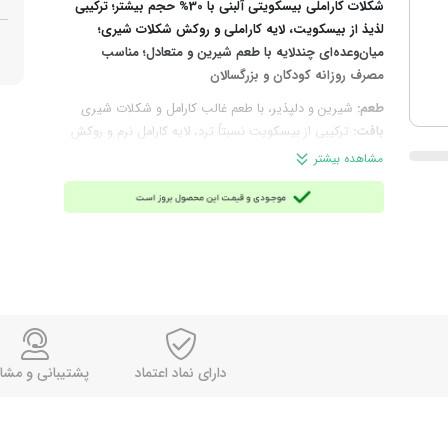
شکلات کاراملی بیسکویتی آلبنی با 30% حجم بیشتر؛ ترکیبی
لذیذ از بیسکویت، لایه کاراملی و روکش شکلات شیری؛
میان‌وعده‌ای چندلایه با طعم شیرین و متعادل؛ مناسب
مصرف روزانه کودکان و بزرگسالان
طعم:
شیرین و دلپذیر، با طعم غالب کارامل و شکلات شیری
بافت:
ترکیبی از بیسکویت نسبتاً ترد، لایه کارامل نرم و روکش
لطیف شکلات شیری
مشاهده بیشتر
چرا انتخاب این محصول؟
اگر به‌دنبال یک میان‌وعده خوشمزه
و سیرکننده با شیرینی کارامل و ترکیب شکلات و بیسکویت
هستید، این محصول بهترین گزینه بوده و خیلی سریع به یکی
از لذت‌بخش‌ترین خوراکی‌های روزانه‌تان تبدیل می‌شود.
ترکیبات:
شکر، شربت گلوکز، روغن گیاهی (پالم)، آرد گندم
(گلوتن)، پودر آب‌پنیر، شیر خشک بدون چربی، چربی گیاهی،
پودر کاکائو کم‌چرب، امولسیفایر (لسیتین سویا)، نمک،
طعم‌دهنده‌ها، بی‌کربنات سدیم و سایر ترکیبات مجاز خوراکی
توجه:
این محصول حاوی شیر، سویا و گلوتن است؛ در صورت
دارای نماد اعتماد
پشتیبانی و مشا
حساسیت به این مواد در مصرف آن احتیاط کنید.
مناسب برای:
میان‌ وعده روزانه، مصرف همراه چای یا قهوه،
پذیرایی ساده و سریع