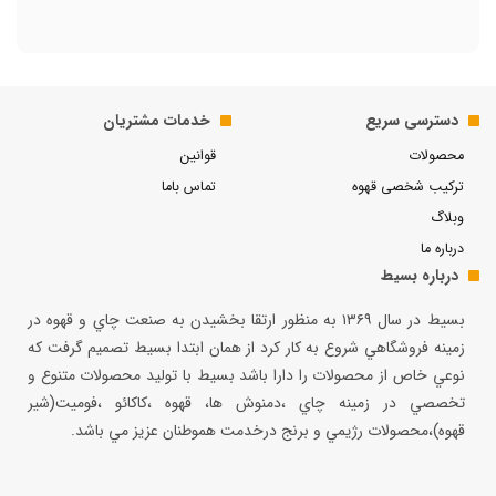
دسترسی سریع
خدمات مشتریان
محصولات
قوانین
ترکیب شخصی قهوه
تماس باما
وبلاگ
درباره ما
درباره بسیط
بسيط در سال ۱۳۶۹ به منظور ارتقا بخشيدن به صنعت چاي و قهوه در
زمينه فروشگاهي شروع به كار كرد از همان ابتدا بسيط تصميم گرفت كه
نوعي خاص از محصولات را دارا باشد بسيط با توليد محصولات متنوع و
تخصصي در زمينه چاي ،دمنوش ها، قهوه ،كاكائو ،فوميت(شير
قهوه)،محصولات رژيمي و برنج درخدمت هموطنان عزيز مي باشد.