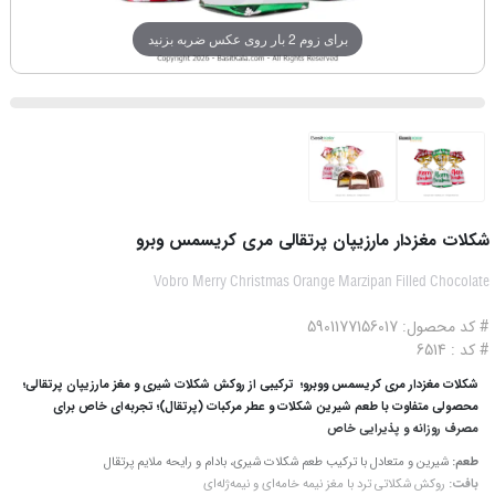
برای زوم 2 بار روی عکس ضربه بزنید
شکلات مغزدار مارزیپان پرتقالی مری کریسمس وبرو
Vobro Merry Christmas Orange Marzipan Filled Chocolate
# کد محصول: 5901177156017
# کد : 6514
شکلات مغزدار مری کریسمس ووبرو؛ ترکیبی از روکش شکلات شیری و مغز مارزیپان پرتقالی؛
محصولی متفاوت با طعم شیرین شکلات و عطر مرکبات (پرتقال)؛ تجربه‌ای خاص برای
مصرف روزانه و پذیرایی خاص
طعم:
شیرین و متعادل با ترکیب طعم شکلات شیری، بادام و رایحه ملایم پرتقال
بافت:
روکش شکلاتی ترد با مغز نیمه خامه‌ای و نیمه‌ژله‌ای