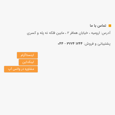
تماس با ما
آدرس: ارومیه ، خیابان همافر 2 ، مابين فلكه نه پله و کسری
پشتیبانی و فروش:
1244 3224 - 044
اینستاگرام
لینکداین
مشاوره در واتس آپ