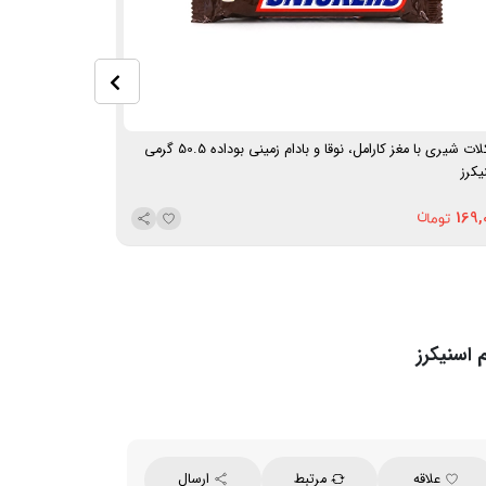
شکلات شیری با مغز کارامل، نوقا و بادام زمینی بوداده 50.5 گرمی
شکلات شیری با مغز شیری ۸ ع
یکرز
486,000
169,
علاقه
مرتبط
ارسال