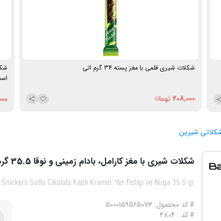
شکلات شیری قلمی با مغز پسته 34 گرم اتی
اسن
208,000
000
 شکلاتی شیرین
شکلات شیری با مغز کارامل، بادام زمینی و نوقا 35.5 گرم اسنیکرز
Snickers Sutlu Cikolata Kapli Kramel, Yer Fistigi ve Nuga 35.5 gr
# کد محصول: 5000159565073
# کد : 4804