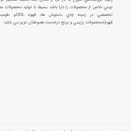
نوعي خاص از محصولات را دارا باشد بسيط با توليد محصولات مت
تخصصي در زمينه چاي ،دمنوش ها، قهوه ،كاكائو ،فوميت
قهوه)،محصولات رژيمي و برنج درخدمت هموطنان عزيز مي باشد.