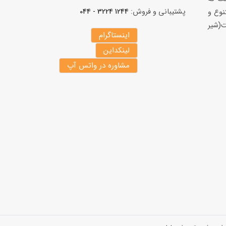
پشتیبانی و فروش:
1244 3224 - 044
نوع و
(شير
اینستاگرام
لینکداین
مشاوره در واتس آپ