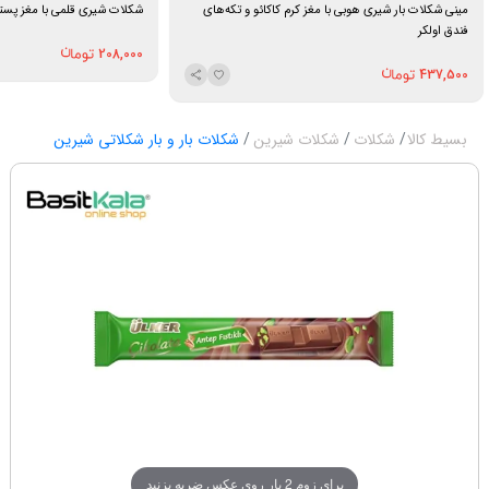
مینی شکلات بار شیری هوبی با مغز کرم کاکائو و تکه‌های
شکلات شیری قلمی با مغز پسته 34 گرم ا
فندق اولکر
208,000
437,500
بسیط کالا
شکلات
شکلات شیرین
شکلات بار و بار شکلاتی شیرین
برای زوم 2 بار روی عکس ضربه بزنید