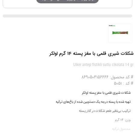
شکلات شیری قلمی با مغز پسته 14 گرم اولکر
Ulker antep fistikli sutlu cikolata 14 gr
# کد محصول: 8690504156666
# کد : 5051
شکلات شیری قلمی با مغز پسته اولکر
تهیه شده با پسته درجه یک دستچین شده از باغ‌های ترکیه
ترکیب بی‌نظیر طعم شکلات در کنار پسته
وزن: 14 گرم
محصول ترکیه