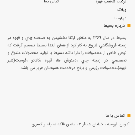
ترکیب شخصی قهوه
تماس باما
وبلاگ
درباره ما
درباره بسیط
بسيط در سال ۱۳۶۹ به منظور ارتقا بخشيدن به صنعت چاي و قهوه در
زمينه فروشگاهي شروع به كار كرد از همان ابتدا بسيط تصميم گرفت كه
نوعي خاص از محصولات را دارا باشد بسيط با توليد محصولات متنوع و
تخصصي در زمينه چاي ،دمنوش ها، قهوه ،كاكائو ،فوميت(شير
قهوه)،محصولات رژيمي و برنج درخدمت هموطنان عزيز مي باشد.
تماس با ما
آدرس: ارومیه ، خیابان همافر 2 ، مابين فلكه نه پله و کسری