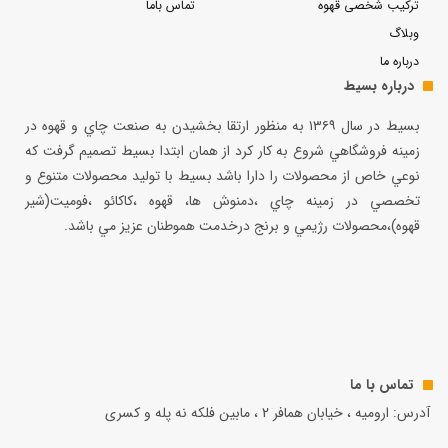
ترکیب شخصی قهوه
تماس باما
وبلاگ
درباره ما
درباره بسیط
بسيط در سال ۱۳۶۹ به منظور ارتقا بخشيدن به صنعت چاي و قهوه در
زمينه فروشگاهي شروع به كار كرد از همان ابتدا بسيط تصميم گرفت كه
نوعي خاص از محصولات را دارا باشد بسيط با توليد محصولات متنوع و
تخصصي در زمينه چاي ،دمنوش ها، قهوه ،كاكائو ،فوميت(شير
قهوه)،محصولات رژيمي و برنج درخدمت هموطنان عزيز مي باشد.
تماس با ما
آدرس: ارومیه ، خیابان همافر 2 ، مابين فلكه نه پله و کسری