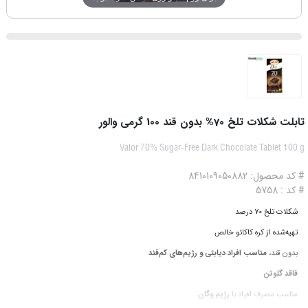
تابلت شکلات تلخ 70% بدون قند 100 گرمی والور
Valor 70% Sugar-Free Dark Chocolate Tablet 100 g
# کد محصول: 8410109050882
# کد : 5758
شکلات تلخ 70 درصد
تهیه‌شده از کره کاکائو خالص
بدون قند،
مناسب افراد دیابتی و رژیم‌‌های کم‌قند
فاقد گلوتن
مناسب مصرف افراد با
رژیم وگان‌