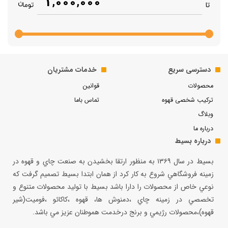
1,000,000
تا
دسترسی سریع
خدمات مشتریان
محصولات
قوانین
ترکیب شخصی قهوه
تماس باما
وبلاگ
درباره ما
درباره بسیط
بسيط در سال ۱۳۶۹ به منظور ارتقا بخشيدن به صنعت چاي و قهوه در
زمينه فروشگاهي شروع به كار كرد از همان ابتدا بسيط تصميم گرفت كه
نوعي خاص از محصولات را دارا باشد بسيط با توليد محصولات متنوع و
تخصصي در زمينه چاي ،دمنوش ها، قهوه ،كاكائو ،فوميت(شير
قهوه)،محصولات رژيمي و برنج درخدمت هموطنان عزيز مي باشد.