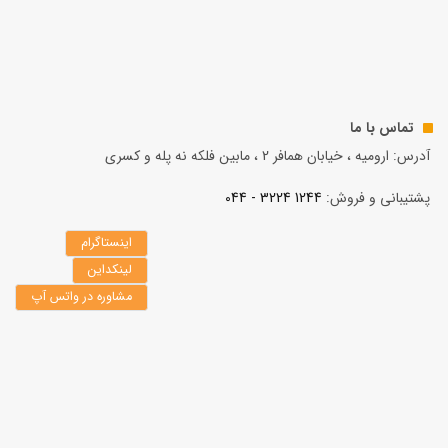
تماس با ما
آدرس: ارومیه ، خیابان همافر 2 ، مابين فلكه نه پله و کسری
پشتیبانی و فروش:
1244 3224 - 044
اینستاگرام
لینکداین
مشاوره در واتس آپ