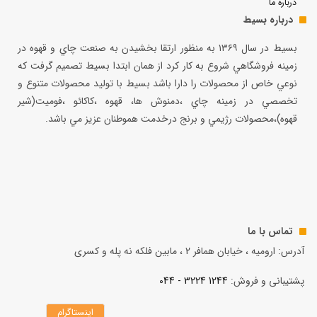
درباره ما
درباره بسیط
بسيط در سال ۱۳۶۹ به منظور ارتقا بخشيدن به صنعت چاي و قهوه در
زمينه فروشگاهي شروع به كار كرد از همان ابتدا بسيط تصميم گرفت كه
نوعي خاص از محصولات را دارا باشد بسيط با توليد محصولات متنوع و
تخصصي در زمينه چاي ،دمنوش ها، قهوه ،كاكائو ،فوميت(شير
قهوه)،محصولات رژيمي و برنج درخدمت هموطنان عزيز مي باشد.
تماس با ما
آدرس: ارومیه ، خیابان همافر 2 ، مابين فلكه نه پله و کسری
پشتیبانی و فروش:
1244 3224 - 044
اینستاگرام