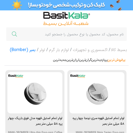
بسیط کالا
اکسسوری و تجهیزات
لوازم بار گرم
لولر
بمبر (Bomber)
پرفروش‌ترین‌
پربازدیدترین
گران‌ترین
ارزان‌ترین
جدیدترین
لولر تمام استیل قهوه سری نینجا چهار پره
لولر تمام استیل قهوه مدل فوق باریک چهار
58 میلی متر بمبر
پره 58 میلی متر بمبر
MHW-3BOMBER Ultra-thin Four-oars Coffee
MHW-3BOMBER Ninja Series Four-oars