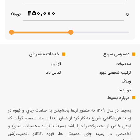
450,000
تا
دسترسی سریع
خدمات مشتریان
محصولات
قوانین
ترکیب شخصی قهوه
تماس باما
وبلاگ
درباره ما
درباره بسیط
بسيط در سال ۱۳۶۹ به منظور ارتقا بخشيدن به صنعت چاي و قهوه در
زمينه فروشگاهي شروع به كار كرد از همان ابتدا بسيط تصميم گرفت كه
نوعي خاص از محصولات را دارا باشد بسيط با توليد محصولات متنوع و
تخصصي در زمينه چاي ،دمنوش ها، قهوه ،كاكائو ،فوميت(شير