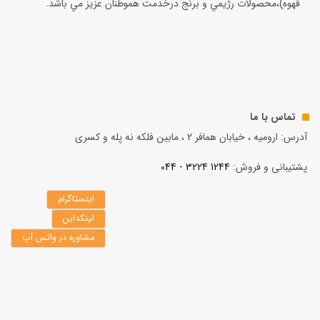
قهوه)،محصولات رژيمي و برنج درخدمت هموطنان عزيز مي باشد.
تماس با ما
آدرس: ارومیه ، خیابان همافر 2 ، مابين فلكه نه پله و کسری
پشتیبانی و فروش:
1244 3224 - 044
اینستاگرام
لینکداین
مشاوره در واتس آپ