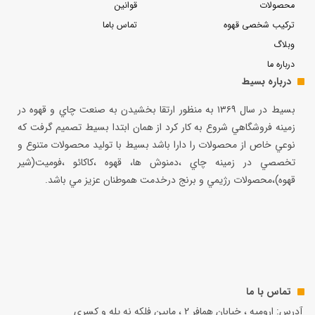
محصولات
قوانین
ترکیب شخصی قهوه
تماس باما
وبلاگ
درباره ما
درباره بسیط
بسيط در سال ۱۳۶۹ به منظور ارتقا بخشيدن به صنعت چاي و قهوه در
زمينه فروشگاهي شروع به كار كرد از همان ابتدا بسيط تصميم گرفت كه
نوعي خاص از محصولات را دارا باشد بسيط با توليد محصولات متنوع و
تخصصي در زمينه چاي ،دمنوش ها، قهوه ،كاكائو ،فوميت(شير
قهوه)،محصولات رژيمي و برنج درخدمت هموطنان عزيز مي باشد.
تماس با ما
آدرس: ارومیه ، خیابان همافر 2 ، مابين فلكه نه پله و کسری