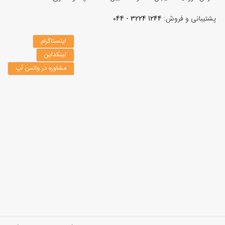
پشتیبانی و فروش:
1244 3224 - 044
اینستاگرام
لینکداین
مشاوره در واتس آپ