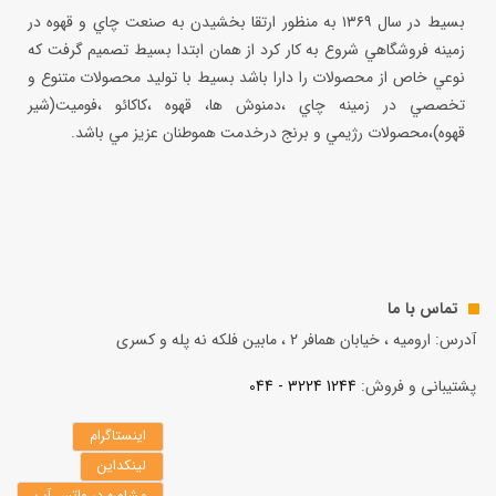
بسيط در سال ۱۳۶۹ به منظور ارتقا بخشيدن به صنعت چاي و قهوه در
زمينه فروشگاهي شروع به كار كرد از همان ابتدا بسيط تصميم گرفت كه
نوعي خاص از محصولات را دارا باشد بسيط با توليد محصولات متنوع و
تخصصي در زمينه چاي ،دمنوش ها، قهوه ،كاكائو ،فوميت(شير
قهوه)،محصولات رژيمي و برنج درخدمت هموطنان عزيز مي باشد.
تماس با ما
آدرس: ارومیه ، خیابان همافر 2 ، مابين فلكه نه پله و کسری
پشتیبانی و فروش:
1244 3224 - 044
اینستاگرام
لینکداین