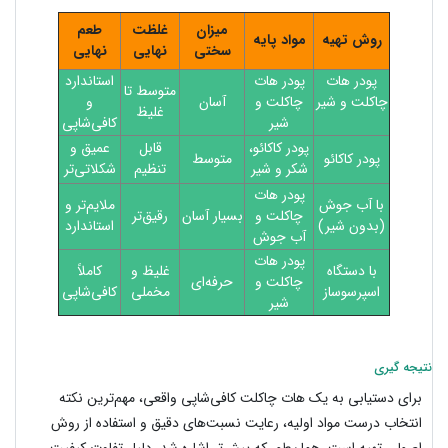
میزان
غلظت
طعم
روش تهیه
مواد پایه
سختی
نهایی
نهایی
پودر هات
پودر هات
استاندارد
متوسط تا
چاکلت و شیر
چاکلت و
آسان
و
غلیظ
شیر
کافی‌شاپی
پودر کاکائو،
قابل
عمیق و
پودر کاکائو
متوسط
شکر و شیر
تنظیم
شکلاتی‌تر
پودر هات
با آب جوش
ملایم‌تر و
چاکلت و
بسیار آسان
رقیق‌تر
(بدون شیر)
استاندارد
آب جوش
پودر هات
با دستگاه
غلیظ و
کاملاً
چاکلت و
حرفه‌ای
اسپرسوساز
مخملی
کافی‌شاپی
شیر
نتیجه گیری
برای دستیابی به یک هات چاکلت کافی‌شاپی واقعی، مهم‌ترین نکته
انتخاب درست مواد اولیه، رعایت نسبت‌های دقیق و استفاده از روش