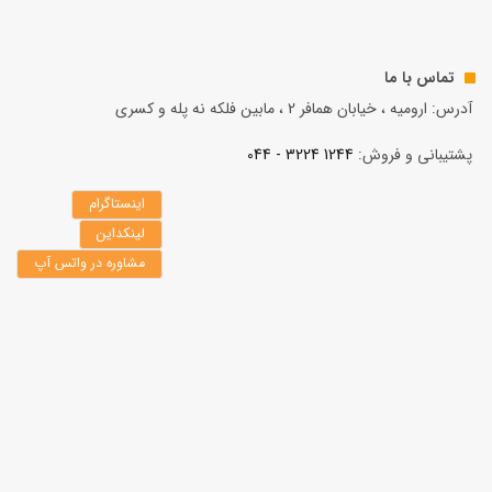
تماس با ما
آدرس: ارومیه ، خیابان همافر 2 ، مابين فلكه نه پله و کسری
پشتیبانی و فروش:
1244 3224 - 044
اینستاگرام
لینکداین
مشاوره در واتس آپ