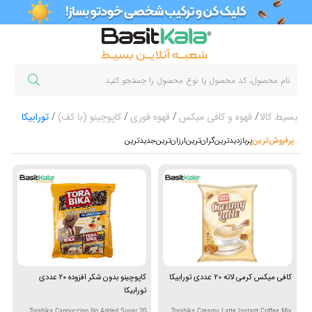
بسیط کالا
قهوه و کافی میکس
قهوه فوری
کاپوچینو (با کف)
تورابیکا
پرفروش‌ترین‌
پربازدیدترین
گران‌ترین
ارزان‌ترین
جدیدترین
کافی میکس کرمی لاته 20 عددی تورابیکا
کاپوچینو بدون شکر افزوده ۲۰ عددی
تورابیکا
Torabika Cappuccino No Added Sugar 20
Torabika Creamy Latte Instant Coffee Mix