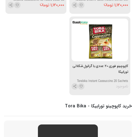
1,120,000
1,120,000
Sachets
20 Sachets
کاپوچینو فوری 20 عددی با گرانول شکلاتی
تورابیکا
Torabika Instant Cappuccino 20 Sachets
ناموجود
with Choco Granule
خرید کاپوچینو تورابیکا - Tora Bika