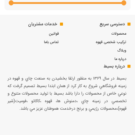
دسترسی سریع
خدمات مشتریان
محصولات
قوانین
ترکیب شخصی قهوه
تماس باما
وبلاگ
درباره ما
درباره بسیط
بسيط در سال ۱۳۶۹ به منظور ارتقا بخشيدن به صنعت چاي و قهوه در
زمينه فروشگاهي شروع به كار كرد از همان ابتدا بسيط تصميم گرفت كه
نوعي خاص از محصولات را دارا باشد بسيط با توليد محصولات متنوع و
تخصصي در زمينه چاي ،دمنوش ها، قهوه ،كاكائو ،فوميت(شير
قهوه)،محصولات رژيمي و برنج درخدمت هموطنان عزيز مي باشد.