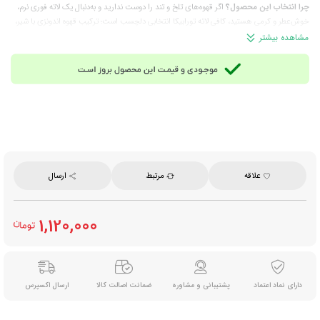
چرا انتخاب این محصول؟
اگر قهوه‌های تلخ و تند را دوست ندارید و به‌دنبال یک لاته فوری نرم،
خوش‌عطر و کرمی هستید، کافی لاته تورابیکا انتخابی دلچسب است؛ ترکیب قهوه اندونزی با شیر،
طعمی ملایم و کافه‌ای ایجاد می‌کند که خیلی سریع آماده می‌شود.
مشاهده بیشتر
ترکیبات:
کریمر غیرلبنی، شکر، قهوه فوری، طعم‌دهنده قهوه، شیر خشک بدون چربی، پودر کاکائو،
پودر عصاره مالت، سوکرالوز و سایر ترکیبات مجاز خوراکی
توجه:
این محصول حاوی شیر است؛ در صورت حساسیت به شیر و فرآورده‌های لبنی، در مصرف
آن احتیاط کنید.
مناسب برای:
مصرف روزانه در خانه و محل کار، صبحانه، عصرانه، میان‌وعده گرم، پذیرایی سریع،
سفر و علاقه‌مندان به نوشیدنی‌های فوری شیری و کرمی
روش آماده‌سازی:
محتویات یک ساشه ۳۰ گرمی را داخل فنجان بریزید، ۲۲۰ میلی‌لیتر آب داغ
حدود ۸۰ درجه اضافه کنید، خوب هم بزنید و نوش جان کنید.
تعداد در بسته:
۲۰ عدد ساشه
علاقه
مرتبط
ارسال
وزن هر ساشه:
۳۰ گرم
وزن خالص:
۶۰۰ گرم
محصول:
اندونزی
1,120,000
دارای نماد اعتماد
پشتیبانی و مشاوره
ضمانت اصالت کالا
ارسال اکسپرس