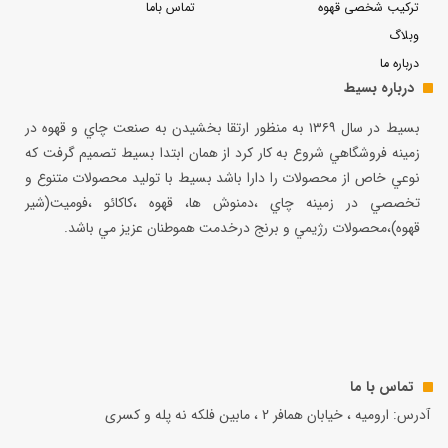
ترکیب شخصی قهوه
تماس باما
وبلاگ
درباره ما
درباره بسیط
بسيط در سال ۱۳۶۹ به منظور ارتقا بخشيدن به صنعت چاي و قهوه در
زمينه فروشگاهي شروع به كار كرد از همان ابتدا بسيط تصميم گرفت كه
نوعي خاص از محصولات را دارا باشد بسيط با توليد محصولات متنوع و
تخصصي در زمينه چاي ،دمنوش ها، قهوه ،كاكائو ،فوميت(شير
قهوه)،محصولات رژيمي و برنج درخدمت هموطنان عزيز مي باشد.
تماس با ما
آدرس: ارومیه ، خیابان همافر 2 ، مابين فلكه نه پله و کسری