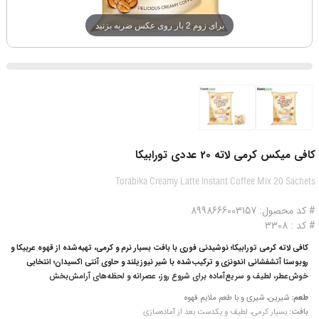
برای زوم 2 بار روی عکس ضربه بزنید
کافی میکس کرمی لاته 20 عددی تورابیکا
Torabika Creamy Latte Instant Coffee Mix 20 Sachets
# کد محصول: 8998666003157
# کد : 3308
کافی لاته کرمی تورابیکا؛ نوشیدنی فوری با بافت بسیار نرم و کرمی، تهیه‌شده از قهوه عربیکا و
روبوستا آتشفشانی اندونزی و ترکیب‌شده با شیر نیوزیلند و حاوی آنتی اکسیدان؛ انتخابی
خوش‌عطر، لطیف و سریع‌آماده برای شروع روز، عصرانه و لحظه‌های آرامش‌بخش
طعم:
شیرین، شیری و با طعم ملایم قهوه
بافت:
بسیار کرمی، لطیف و یکدست بعد از آماده‌سازی