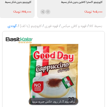
کاپوچینو اکسترا کافئین بدون شکر بسیط
کاپوچینو بدون شکر بسیط
665,000
905,000
بسیط کالا
قهوه و کافی میکس
قهوه فوری
کاپوچینو (با کف)
گوددی
برای زوم 2 بار روی عکس ضربه بزنید