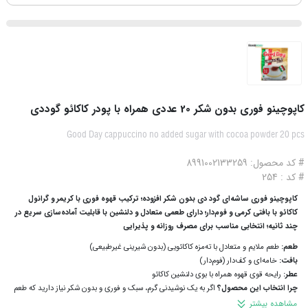
کاپوچینو فوری بدون شکر 20 عددی همراه با پودر کاکائو گوددی
Good Day cappuccino no added sugar with cocoa powder 20 pcs
# کد محصول: 8991002133259
# کد : 254
کاپوچینو فوری ساشه‌ای گود دی بدون شکر افزوده؛ ترکیب قهوه فوری با کریمر و گرانول
کاکائو با بافتی کرمی و فوم‌دار؛ دارای طعمی متعادل و دلنشین با قابلیت آماده‌سازی سریع در
چند ثانیه؛ انتخابی مناسب برای مصرف روزانه و پذیرایی
طعم:
طعم ملایم و متعادل با ته‌مزه کاکائویی (بدون شیرینی غیرطبیعی)
بافت:
خامه‌ای و کف‌دار (فوم‌دار)
عطر:
رایحه قوی قهوه همراه با بوی دلنشین کاکائو
چرا انتخاب این محصول؟
اگر به یک نوشیدنی گرم، سبک و فوری و بدون شکر نیاز دارید که طعم
واقعی کاپوچینو را داشته باشد، این محصول دقیقاً همان انتخابی است که به آن نیاز دارید و خیلی
مشاهده بیشتر