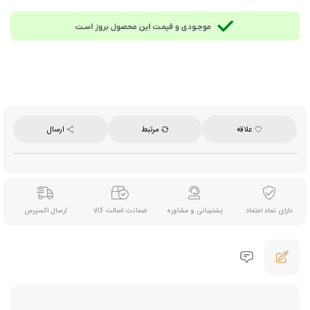
سریع جای خود را در برنامه روزانه‌تان باز می کند.
ترکیبات:
کریمر غیرلبنی (شربت گلوکز، روغن نارگیل هیدروژنه، کازئینات سدیم، تثبیت‌کننده و
امولسیفایر)، قهوه فوری، پودر کاکائو، طعم‌دهنده کاپوچینو و گرانول کاکائو
زمان مصرف:
مناسب شروع روز، میان‌وعده یا زمان استراحت
روش آماده‌سازی:
محتویات یک ساشه را داخل فنجان بریزید، سپس حدود ۱۵۰ میلی‌لیتر آب داغ
(با دمای ۸۰ درجه سانتی‌گراد) را به آن اضافه کنید. خوب هم بزنید تا کاملاً حل شده و کف‌دار شود؛
در نهایت می توانید گرانول کاکائو را روی آن بریزید تا طعم بی نظیری داشته باشد.
مناسب برای:
مصرف روزانه در خانه، محل کار، سفر، پذیرایی سبک و مناسب برای ورزشکاران و
افراد دارای رژیم‌های کم‌قند
علاقه
مرتبط
ارسال
تعداد ساشه:
20 عدد
وزن هر ساشه:
13 گرم
وزن خالص:
۲۶۰ گرم
برند:
گوددی (Good Day)
محصول:
اندونزی
دارای نماد اعتماد
پشتیبانی و مشاوره
ضمانت اصالت کالا
ارسال اکسپرس