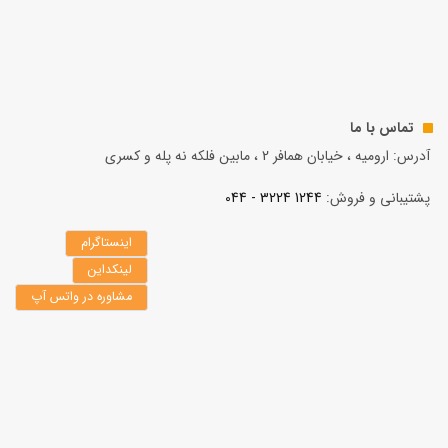
تماس با ما
آدرس: ارومیه ، خیابان همافر 2 ، مابين فلكه نه پله و کسری
پشتیبانی و فروش:
1244 3224 - 044
اینستاگرام
لینکداین
مشاوره در واتس آپ