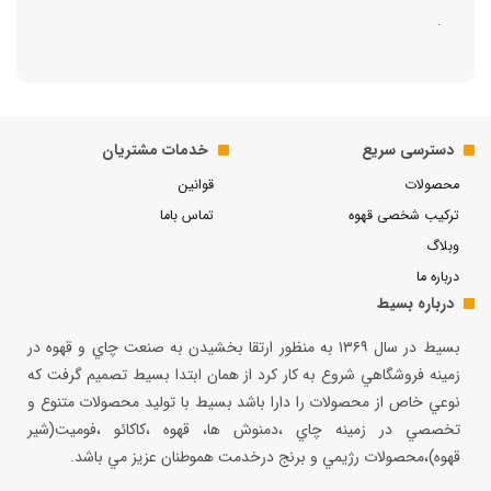
.
دسترسی سریع
خدمات مشتریان
محصولات
قوانین
ترکیب شخصی قهوه
تماس باما
وبلاگ
درباره ما
درباره بسیط
بسيط در سال ۱۳۶۹ به منظور ارتقا بخشيدن به صنعت چاي و قهوه در
زمينه فروشگاهي شروع به كار كرد از همان ابتدا بسيط تصميم گرفت كه
نوعي خاص از محصولات را دارا باشد بسيط با توليد محصولات متنوع و
تخصصي در زمينه چاي ،دمنوش ها، قهوه ،كاكائو ،فوميت(شير
قهوه)،محصولات رژيمي و برنج درخدمت هموطنان عزيز مي باشد.