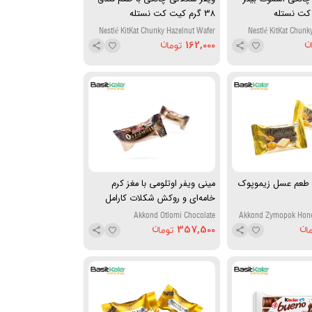
38 گرم کیت کت نستله
Nestlé KitKat Chunky Hazelnut Wafer
Nestlé KitKat Chunk
Bar 38g
Choco
162,000
ا طعم عسل زیموپوک
مینی ویفر اوتلومی با مغز کرم
خامه‌ای و روکش شکلات کارامل
آکوند
Akkond Otlomi Chocolate
Akkond Zymopok Honey
357,500