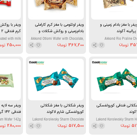
فر با مغز بادام زمینی و
ویفر اوتلومی با مغز کرم کاراملی
ویفر با روکش
پرالینه آکوند
بادام‌زمینی و روکش شکلات و
کارامل آکوند
کیندر
ated with milk
Akkond Otlomi Wafer with Chocolate,
Akkond Rio Praline Ch
ream filling, 2
caramel and peanut cover
250,000
367,200
35
Bars, 43 gr
کلاتی فندقی کورولفسکی
ویفر شکلاتی با مغز شکلاتی
ویفر سه لایه
کوند
کورولفسکی شارم لاکوند
فندقی 142 گرم اتی
eam Wafer 142g
Lakond Korolevsky Sharm Chocolate
Lakond Korolevskiy Sharm H
Flavored Wafer
Wafer Ch
280,000
517,500
51