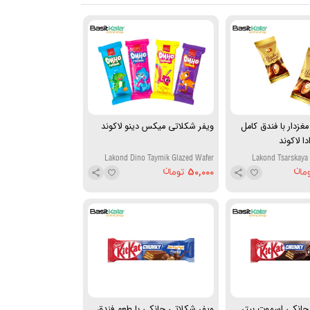
غزدار با فندق کامل
ویفر شکلاتی میکس دینو لاکوند
دا لاکوند
Lakond Dino Taymik Glazed Wafer
Lakond Tsarskaya
Candy
Chocolate with Haz
50,000
W
چانکی اسموت بیتر
ویفر شکلاتی چانکی با طعم فندق