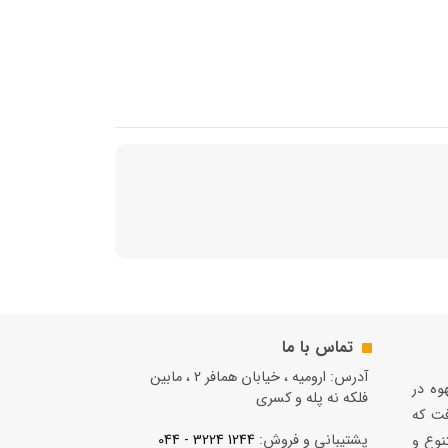
تماس با ما
آدرس: ارومیه ، خیابان همافر 2 ، مابين
قهوه در
فلكه نه پله و کسری
فت كه
پشتیبانی و فروش:
1244 3224 - 044
نوع و