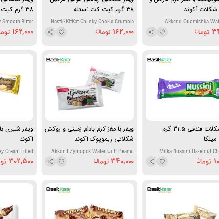
شکلات آکوند
38 گرم کیت کت نستله
38 گرم کیت کت نستله
y Smooth Bitter
Nestlé KitKat Chunky Cookie Crumble
Akkond Otlomishka Waf
late Wafer 38g
Wafer Bar 38g
Caramel Filling and Chocolate 
162,000
162,000
34
ویفر شکلات فندقی 31.5 گرم
ویفر با مغز کرم بادام زمینی و روکش
ویفر شیری ب
میلکا
شکلاتی زیموپوک آکوند
آکوند
 Cream Filled
Akkond Zymopok Wafer with Peanut
Milka Nussini Hazelnut Ch
Wafer
Cream & Chocolate Glaze
Wafe
302,500
340,000
1