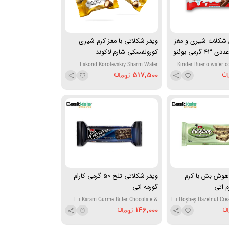
 شکلات شیری و مغز
ویفر شکلاتی با مغز کرم شیری
کرم فندقی 2 عددی 43 گرمی بوئنو
کورولفسکی شارم لاکوند
Lakond Korolevskiy Sharm Wafer
Kinder Bueno wafer co
Chocolate with Cream Filling
chocolate and hazelnut c
517,500
 هوش بش با کرم
ویفر شکلاتی تلخ 50 گرمی کارام
گورمه اتی
Eti Karam Gurme Bitter Chocolate &
Eti Hoşbeş Hazelnut Cr
Cream Wafer 50g
146,000