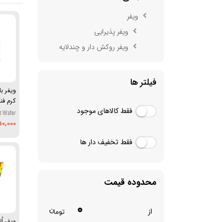
ویفر
ویفر پذیرایی
ویفر روکش دار و چندلایه
فیلتر ها
ویفر ب
فقط کالاهای موجود
کیندر
t Wafer
rs, 39g
0,000
فقط تخفیف دار ها
محدوده قیمت
0
از
ویفر اُ