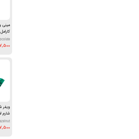
مینی وی
کارامل 
ocolate
7,500
ویفر ش
شارم لا
azelnut
ocolate
7,500