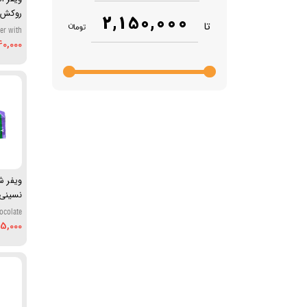
روکش 
2,150,000
تا
er with
Coating
0,000
نسینی 
ocolate
r 31.5g
05,000