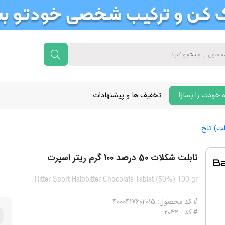
 خودت را بساز!
تخفیف ها و پیشنهادات
لت) تلخ
تابلت شکلات 50 درصد 100 گرم ریتر اسپرت
Ritter Sport Halbbitter Chocolate Tablet (50%) 100 gr
# کد محصول: 4000417602015
# کد : 2042