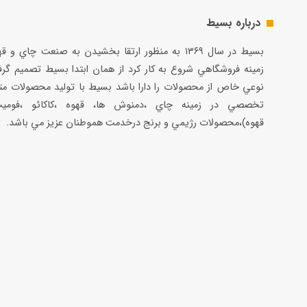
درباره بسیط
بسيط در سال ۱۳۶۹ به منظور ارتقا بخشيدن به صنعت چاي و 
زمينه فروشگاهي شروع به كار كرد از همان ابتدا بسيط تصميم گر
نوعي خاص از محصولات را دارا باشد بسيط با توليد محصولات مت
تخصصي در زمينه چاي ،دمنوش ها، قهوه ،كاكائو ،فوميت
قهوه)،محصولات رژيمي و برنج درخدمت هموطنان عزيز مي باشد.