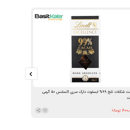
تابلت شکلات تلخ 99% ابسلوت دارک سری اکسلنس 50 گرمی
تابلت شکلات تلخ 100 درصد کاکائوی 80 گرم
ت
495,000
600,