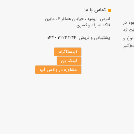
تماس با ما
آدرس: ارومیه ، خیابان همافر 2 ، مابين
قهوه در
فلكه نه پله و کسری
فت كه
پشتیبانی و فروش:
1244 3224 - 044
نوع و
(شير
اینستاگرام
لینکداین
مشاوره در واتس آپ