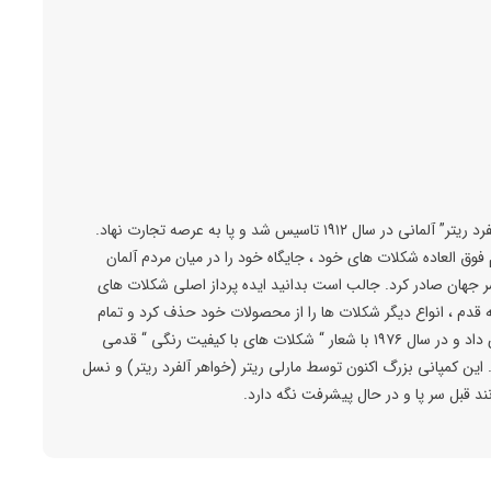
کمپانی محبوب و بزرگ ریتر اسپرت اولین بار توسط ” آلفرد ریتر” آلمانی در سال ۱۹۱۲ تاسیس شد و پا به عرصه تجارت نهاد.
فوق العاده شکلات های خود ، جایگاه خود را در میان مردم آلمان
ر جهان صادر کرد. جالب است بدانید ایده پرداز اصلی شکلات های
به‌ قدم ، انواع دیگر شکلات ها را از محصولات خود حذف کرد و تمام
تمرکزش را به Ritter Sport صد گرمی مربعی اختصاص داد و در سال ۱۹۷۶ با شعار “ شکلات های با کیفیت رنگی “ قدمی
 این کمپانی بزرگ اکنون توسط مارلی ریتر (خواهر آلفرد ریتر) و نسل
ند قبل سر پا و در حال پیشرفت نگه دارد.