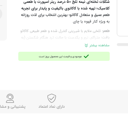
شکلات تخته‌ای نیمه تلخ ۵۰ درصد ریتر اسپورت با طعمی
کلاسیک؛ تهیه شده با کاکائوی باکیفیت و پایدار برای تجربه
طعم عمیق و متعادل کاکائو؛ بهترین انتخاب برای لذت روزانه
به ویژه کنار قهوه یا چای
طعم:
تلخی ملایم با شیرینی کنترل شده و طعم طبیعی کاکائو
بافت:
متراکم، نرم و یکدست با حالت ترد هنگام شکستن (به‌
راحتی در قطعات مربعی تقسیم می‌شود)
مشاهده بیشتر
چرا انتخاب این محصول؟
اگر شکلات‌های خیلی شیرین را
نمی‌پسندید و دنبال طعم واقعی کاکائو با تلخی و شیرینی
متعادل هستید، این شکلات با طعمی کلاسیک و عمیق از کاکائو
انتخابی ایده‌آل برای شماست.
ترکیبات:
شکر، خمیر کاکائو، کره کاکائو و امولسیفایر لسیتین
(سویا)
توجه:
این محصول حاوی سویا است، اگر به این ماده
حساسیت دارید در مصرف آن احتیاط کنید.
مناسب برای:
میان‌ وعده روزانه همراه قهوه یا چای و مناسب
دارای نماد اعتماد
پشتیبانی و مشا
برای دوستداران شکلات با تلخی ملایم
وزن خالص:
۱۰۰ گرم
برند:
ریتر اسپرت (Ritter Sport)