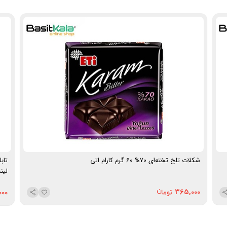
محصول:
آلمان
توجه: این محصول به دما حساس است و در فصول گرم یا
هنگام حمل‌ونقل، احتمال ذوب‌شدن یا تغییر شکل آن وجود
دارد. لطفاً پیش از ثبت سفارش این موضوع را در نظر داشته
باشید.
شکلات تلخ تخته‌ای 70% 60 گرم کارام اتی
لین
365,000
000