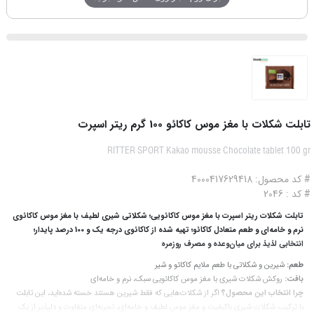
تابلت شکلات با مغز موس کاکائو 100 گرم ریتر اسپرت
RITTER SPORT Kakao mousse Chocolate tablet 100 gr
# کد محصول: 4000417629418
# کد : 2046
تابلت شکلات ریتر اسپرت با مغز موس کاکائویی؛ شکلاتی شیری لطیف با مغز موس کاکائوی
نرم و خامه‌ای و طعم متعادل کاکائو؛ تهیه‌ شده از کاکائوی درجه‌ یک و 100 درصد پایدار؛
انتخابی لذیذ برای میان‌وعده و مصرف روزمره
طعم:
شیرین و شکلاتی با طعم ملایم کاکائو و شیر
بافت:
روکش شکلات شیری با مغز موس کاکائویی سبک، نرم و خامه‌ای
چرا انتخاب این محصول؟
اگر از شکلات‌هایی که فقط شیرین‌ هستند خسته شده‌اید، این تابلت
با ترکیب شکلات شیری باکیفیت و مغز موس لطیف و خامه‌ای، تجربه‌ای متفاوت و دلپذیر از یک