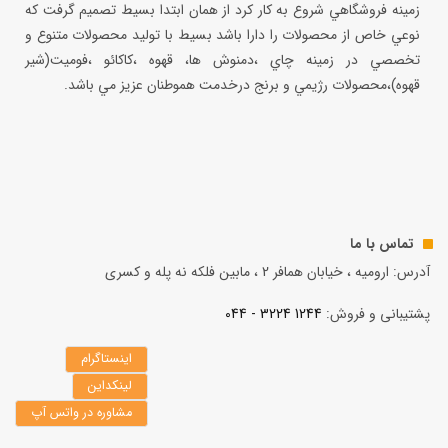
زمينه فروشگاهي شروع به كار كرد از همان ابتدا بسيط تصميم گرفت كه
نوعي خاص از محصولات را دارا باشد بسيط با توليد محصولات متنوع و
تخصصي در زمينه چاي ،دمنوش ها، قهوه ،كاكائو ،فوميت(شير
قهوه)،محصولات رژيمي و برنج درخدمت هموطنان عزيز مي باشد.
تماس با ما
آدرس: ارومیه ، خیابان همافر 2 ، مابين فلكه نه پله و کسری
پشتیبانی و فروش:
1244 3224 - 044
اینستاگرام
لینکداین
مشاوره در واتس آپ