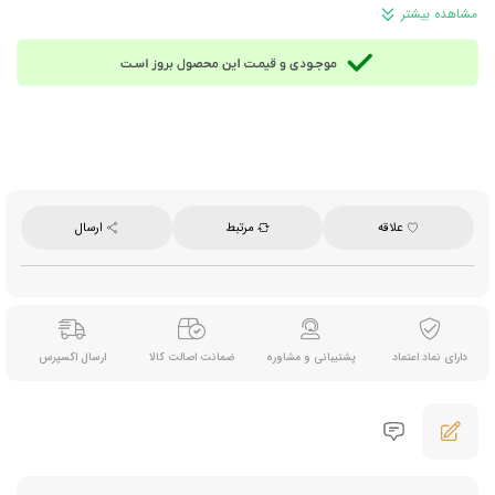
شکلات واقعی را برایتان فراهم می‌کند.
مشاهده بیشتر
ترکیبات:
شکر، کره کاکائو، خمیر کاکائو، پودر شیر بدون چربی، چربی خالص کره، خمیر فندق و
امولسیفایر لسیتین (سویا) - فاقد رنگ و طعم دهنده مصنوعی
توجه:
این محصول دارای سویا و شیر است و برای افرادی که به این مواد حساسیت دارند مناسب
نیست.
مناسب برای:
میان‌ وعده، مصرف روزانه در کنار چای یا قهوه و دوستداران شکلات‌های مغزدار و
خامه‌ای
وزن خالص:
۱۰۰ گرم
برند:
ریتر اسپرت (Ritter Sport)
محصول:
آلمان
علاقه
مرتبط
ارسال
دارای نماد اعتماد
پشتیبانی و مشاوره
ضمانت اصالت کالا
ارسال اکسپرس