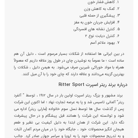
کاهش فشار‌ خون
کمک به کاهش وزن
پیشگیری از حمله قلبی
افزایش جریان خون به مغز
کنترل نشانه های افسردگی
کنترل دیابت نوع ۲
بهبود علائم آسم
در بین ایرانی‌ ها استفاده از شکلات بسیار مرسوم است ، دلیل آن هم
ساده است ؛ ما عموماً به نوشیدن چای در طول روز علاقه داریم که معمولاً
همراه با مواد خوراکی شیرین صرف می‌شود. به هیمن دلیل ، شکلات را
بهترین گزینه می‌دانند و علاقه دارند که چای خود را با آن میل کنند.
درباره برند ریتر اسپرت Ritter Sport
برند مشهور و بزرگ ریتر اسپرت اولین بار در سال ۱۹۱۲ ، توسط ” آلفرد
ریتر” آلمانی تاسیس شد و پا به عرصه تجارت نهاد ؛ اما اکنون این شرکت
پس از گذشت سال ها توسط نسل سوم خانواده (مارلی ریتر) اداره می
شود و توانسته این شرکت را همانند قبل پیشگام و در حال پیشرفت
نگه دارد. این شرکت از همان ابتدا به دلیل کیفیت بی نظیر و طعم
هیجان انگیز محصولات خود ، جایگاه خود را در میان مردم آلمان اثبات
و به تدریج محصولات خود را به اروپا و سراسر جهان صادر کرد. جالب