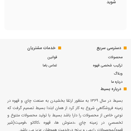
شوید
دسترسی سریع
خدمات مشتریان
محصولات
قوانین
ترکیب شخصی قهوه
تماس باما
وبلاگ
درباره ما
درباره بسیط
بسيط در سال ۱۳۶۹ به منظور ارتقا بخشيدن به صنعت چاي و قهوه در
زمينه فروشگاهي شروع به كار كرد از همان ابتدا بسيط تصميم گرفت كه
نوعي خاص از محصولات را دارا باشد بسيط با توليد محصولات متنوع و
تخصصي در زمينه چاي ،دمنوش ها، قهوه ،كاكائو ،فوميت(شير
قهوه)،محصولات رژيمي و برنج درخدمت هموطنان عزيز مي باشد.