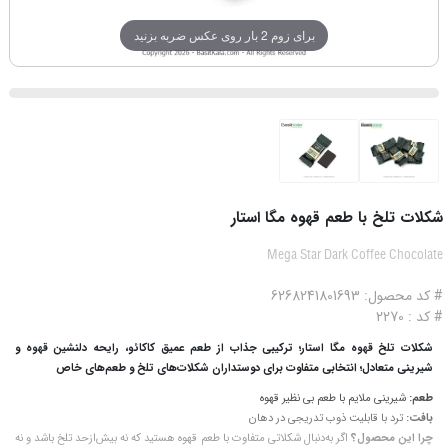
برای زوم 2 بار روی عکس ضربه بزنید
شکلات تلخ با طعم قهوه مگا استار
Mega Star Dark Coffee Chocolate
# کد محصول: 6268241801693
# کد : 2270
شکلات تلخ قهوه مگا استار؛ ترکیبی جذاب از طعم عمیق کاکائو، رایحه دلنشین قهوه و
شیرینی متعادل؛ انتخابی متفاوت برای دوستداران شکلات‌های تلخ و طعم‌های خاص
طعم:
شیرینی ملایم با طعم بی نظیر قهوه
بافت:
ترد با قابلیت ذوب تدریجی در دهان
چرا این محصول؟
اگر به‌دنبال شکلاتی متفاوت با طعم قهوه هستید که نه بیش‌ازحد تلخ باشد و نه