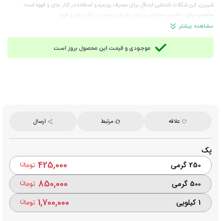
شیرین، این شکلات انتخابی ایده‌آل برای مصرف روزمره و استفاده در کنار چای و قهوه است.
مناسب برای:
مناسب مصارف روزمره ، پذیرایی و سرو در کنار چای و قهوه
وزن تقریبی هر عدد:
5.5 گرم
مشاهده بیشتر
تعداد تقریبی در هر کیلوگرم:
182 عدد
برند:
مگا استار (Mega Star)
محصول
: ایران
علاقه
مرتبط
ارسال
پک
425,000
250 گرمی
850,000
500 گرمی
1,700,000
1 کیلویی