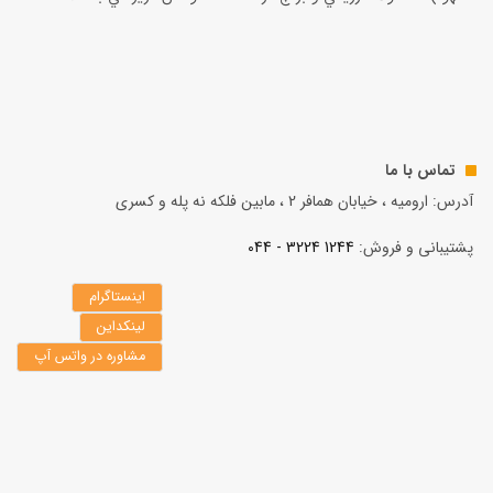
تماس با ما
آدرس: ارومیه ، خیابان همافر 2 ، مابين فلكه نه پله و کسری
پشتیبانی و فروش:
1244 3224 - 044
اینستاگرام
لینکداین
مشاوره در واتس آپ