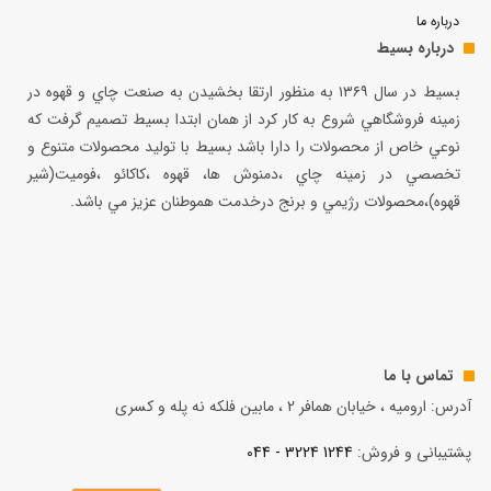
درباره ما
درباره بسیط
بسيط در سال ۱۳۶۹ به منظور ارتقا بخشيدن به صنعت چاي و قهوه در
زمينه فروشگاهي شروع به كار كرد از همان ابتدا بسيط تصميم گرفت كه
نوعي خاص از محصولات را دارا باشد بسيط با توليد محصولات متنوع و
تخصصي در زمينه چاي ،دمنوش ها، قهوه ،كاكائو ،فوميت(شير
قهوه)،محصولات رژيمي و برنج درخدمت هموطنان عزيز مي باشد.
تماس با ما
آدرس: ارومیه ، خیابان همافر 2 ، مابين فلكه نه پله و کسری
پشتیبانی و فروش:
1244 3224 - 044