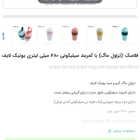
فلاسک (تراول ماگ) با کمربند سیلیکونی 480 میلی لیتری یونیک لایف
unique life Flask (travel mug) with silicone belt 480 ml
تراول ماگ گرم و سرد یونیک لایف
دارای کمربند سیلیکونی عایق حرارت برای گیرایی بیشتر دست
دارای دو دریچه خروجی (یک طرف نی سیلیکونی آسان نوش)
حجم: 480 میلی لیتر
جنس: استیل ضد زنگ و عایق دو جداره
فاقد ماده شیمیایی مضر Bpa
مشاهده بیشتر
با کیفیت و بدون هیچ گونه نشتی