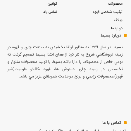
محصولات
قوانین
ترکیب شخصی قهوه
تماس باما
وبلاگ
درباره ما
درباره بسیط
بسيط در سال ۱۳۶۹ به منظور ارتقا بخشيدن به صنعت چاي و قهوه در
زمينه فروشگاهي شروع به كار كرد از همان ابتدا بسيط تصميم گرفت كه
نوعي خاص از محصولات را دارا باشد بسيط با توليد محصولات متنوع و
تخصصي در زمينه چاي ،دمنوش ها، قهوه ،كاكائو ،فوميت(شير
قهوه)،محصولات رژيمي و برنج درخدمت هموطنان عزيز مي باشد.
تماس با ما