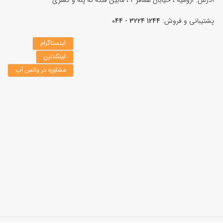
آدرس: ارومیه ، خیابان همافر 2 ، مابين فلكه نه پله و کسری
پشتیبانی و فروش:
1244 3224 - 044
اینستاگرام
لینکداین
مشاوره در واتس آپ