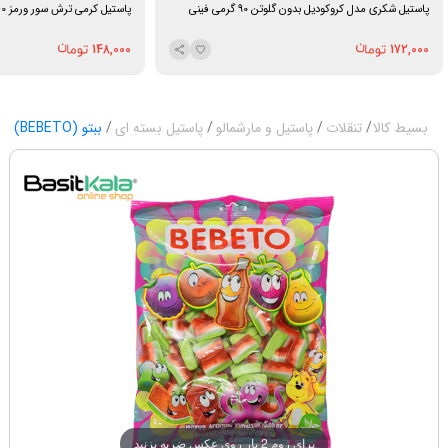
پاستیل شکری مدل کروکودیل بدون گلوتن 90 گرمی فینی
پاستیل کرمی ترش سور ورمز 60 گرم ببتو
148,000
172,000
بسیط کالا
تنقلات
پاستیل و مارشمالو
پاستیل بسته ای
ببتو (BEBETO)
برای زوم 2 بار روی عکس ضربه بزنید