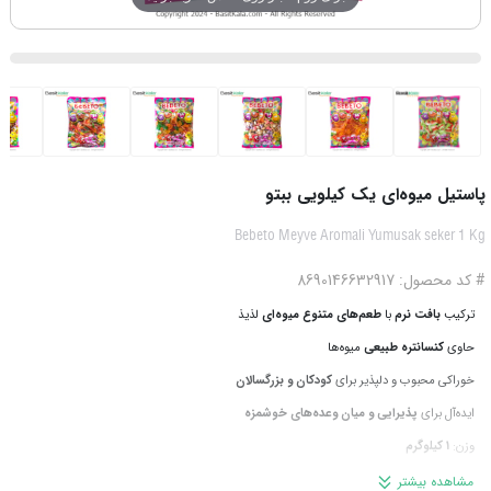
پاستیل میوه‌ای یک کیلویی ببتو
Bebeto Meyve Aromali Yumusak seker 1 Kg
# کد محصول: 8690146632917
ترکیب
بافت نرم
با
طعم‌های متنوع میوه‌ای
لذیذ
حاوی
کنسانتره طبیعی
میوه‌ها
خوراکی محبوب و دلپذیر برای
کودکان و بزرگسالان
ایده‌آل برای
پذیرایی و میان وعده‌های خوشمزه
وزن:
1 کیلوگرم
محصول کشور
ترکیه
از برند معتبر
Bebeto
مشاهده بیشتر