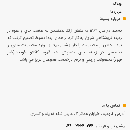
وبلاگ
درباره ما
درباره بسیط
بسيط در سال ۱۳۶۹ به منظور ارتقا بخشيدن به صنعت چاي و قهوه در
زمينه فروشگاهي شروع به كار كرد از همان ابتدا بسيط تصميم گرفت كه
نوعي خاص از محصولات را دارا باشد بسيط با توليد محصولات متنوع و
تخصصي در زمينه چاي ،دمنوش ها، قهوه ،كاكائو ،فوميت(شير
قهوه)،محصولات رژيمي و برنج درخدمت هموطنان عزيز مي باشد.
تماس با ما
آدرس: ارومیه ، خیابان همافر 2 ، مابين فلكه نه پله و کسری
پشتیبانی و فروش:
1244 3224 - 044