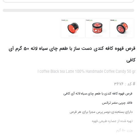
قرص قهوه کافه کندی دست ساز با طعم چای سیاه لاته 50 گرم آی
کافی
I coffee Black tea Latte 100% Handmade Coffee Candy 50 gr
# کد : 3676
قرص قهوه کافه کندی با طعم چای سیاه لاته آی کافی
فاقد چربی مضر ترانس
دارای بسته‌بندی دوسر پرس مجزا برای هر قرص
تهیه شده از عصاره طبیعی قهوه
وزن: 50 گرم