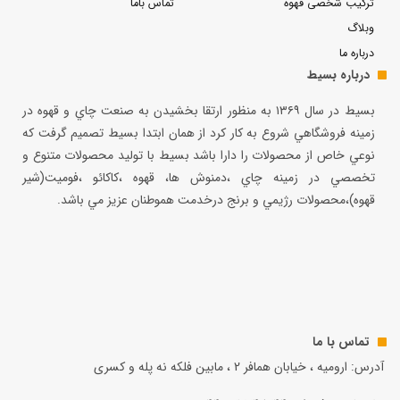
ترکیب شخصی قهوه
تماس باما
وبلاگ
درباره ما
درباره بسیط
بسيط در سال ۱۳۶۹ به منظور ارتقا بخشيدن به صنعت چاي و قهوه در
زمينه فروشگاهي شروع به كار كرد از همان ابتدا بسيط تصميم گرفت كه
نوعي خاص از محصولات را دارا باشد بسيط با توليد محصولات متنوع و
تخصصي در زمينه چاي ،دمنوش ها، قهوه ،كاكائو ،فوميت(شير
قهوه)،محصولات رژيمي و برنج درخدمت هموطنان عزيز مي باشد.
تماس با ما
آدرس: ارومیه ، خیابان همافر 2 ، مابين فلكه نه پله و کسری