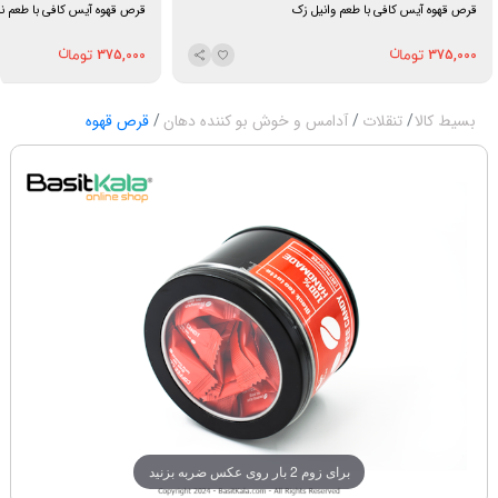
قرص قهوه آیس کافی با طعم وانیل زک
قرص قهوه آیس کافی با طعم نا
375,000
375,000
بسیط کالا
تنقلات
آدامس و خوش بو کننده دهان
قرص قهوه
برای زوم 2 بار روی عکس ضربه بزنید