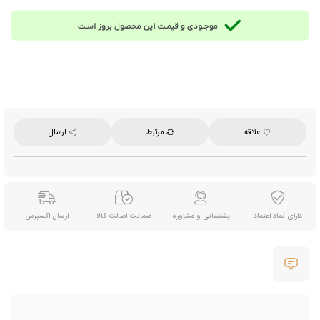
دارای دو سری کاربردی: سری مخلوط‌کن و سری کف‌ساز شیر
عملکرد ظریف و دقیق برای مصارف خانگی و نیمه حرفه‌ای
مناسب تهیه فوم شیر برای لاته، کاپوچینو و نوشیدنی‌های گرم
نگه‌داری شارژ بسته به میزان مصرف از چند هفته تا چند ساعت
ولتاژ ورودی 5 ولت با جریان 0.5 آمپر
محصول برند یونیک لایف Unique Life
علاقه
مرتبط
ارسال
⚠️
نکته مهم: هنگام نصب سری همزن، باید کمی فاصله با بدنه رعایت شود، در غیر این
صورت سری در محل خود گیر می‌کند.
دارای نماد اعتماد
پشتیبانی و مشاوره
ضمانت اصالت کالا
ارسال اکسپرس