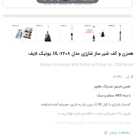
همزن و کف شیر ساز شارژی مدل UL-2208 یونیک لایف
Unique Life electric Milk frother and mixer UL-2208 Model
# کد : 3791
همزن استیل ضدزنگ مقاوم
با بدنه ABS محکم و سبک
کف‌ساز شارژی با کابل USB، بدون نیاز به باتری، همیشه آماده استفاده
باتری 1200 میلی‌آمپر ساعت با نگه‌داری شارژ طولانی‌مدت
موتور قدرتمند و کم‌صدا با عملکرد سریع برای تهیه کف شیر
دو سطح سرعت قابل تنظیم، با دوبار فشردن دکمه On سرعت بیشتر خواهد شد.
مشاهده بیشتر