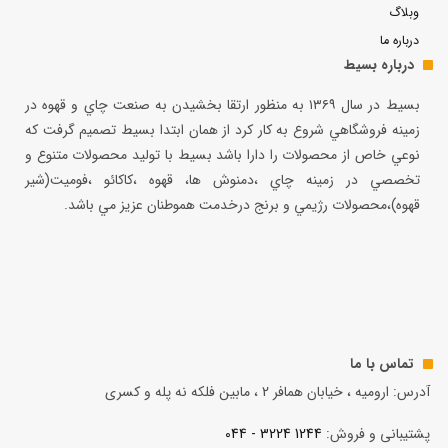
وبلاگ
درباره ما
درباره بسیط
بسيط در سال ۱۳۶۹ به منظور ارتقا بخشيدن به صنعت چاي و قهوه در
زمينه فروشگاهي شروع به كار كرد از همان ابتدا بسيط تصميم گرفت كه
نوعي خاص از محصولات را دارا باشد بسيط با توليد محصولات متنوع و
تخصصي در زمينه چاي ،دمنوش ها، قهوه ،كاكائو ،فوميت(شير
قهوه)،محصولات رژيمي و برنج درخدمت هموطنان عزيز مي باشد.
تماس با ما
آدرس: ارومیه ، خیابان همافر 2 ، مابين فلكه نه پله و کسری
پشتیبانی و فروش:
1244 3224 - 044