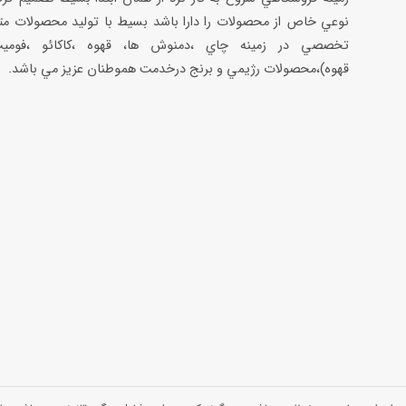
نوعي خاص از محصولات را دارا باشد بسيط با توليد محصولات مت
تخصصي در زمينه چاي ،دمنوش ها، قهوه ،كاكائو ،فوميت
قهوه)،محصولات رژيمي و برنج درخدمت هموطنان عزيز مي باشد.