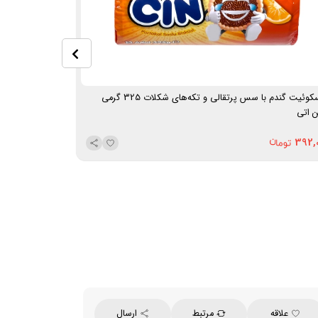
بیسکوئیت گندم با سس پرتقالی و تکه‌های شکلات 325 گرمی
بیسکوئیت با مغز کرم شکلاتی 25
 اتی
335,000
392,
علاقه
مرتبط
ارسال