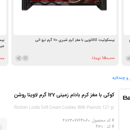
240 گرم
بیسکوئیت کاکائویی با مغز کرم شیری 110 گرم نرو اتی
جین
150,000
000
 و چندلایه
کوکی با مغز کرم بادام زمینی 127 گرم لاویتا روشن
Roshen Lovita Soft Cream Cookies With Peanuts 127 gr
# کد محصول: 4823077641060
# کد : 4120