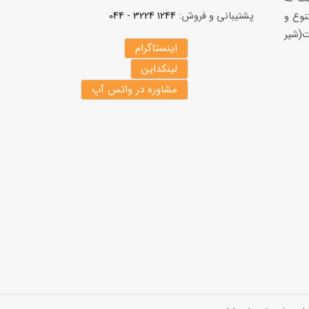
پشتیبانی و فروش:
1244 3224 - 044
نوع و
(شير
اینستاگرام
لینکداین
مشاوره در واتس آپ