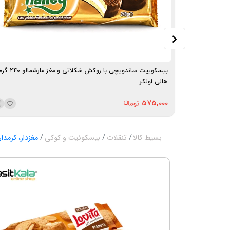
بیسکوییت ساندویچی با روکش شکلاتی و مغز مارشمالو 
هالی اولکر
575,000
بسیط کالا
تنقلات
بیسکوئیت و کوکی
مغزدار، کرمدار