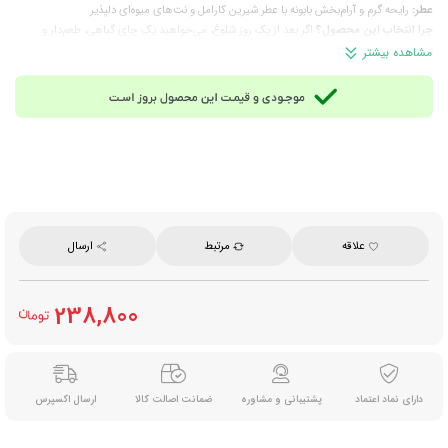
عطر:
رایحه گرم و آرام‌بخش بابونه با عطر شیرین کارامل و نت‌های میوه‌ای دلپذیر
چرا انتخاب این محصول؟
اگر بعد از یک روز شلوغ، می‌خواهید یک چای گیاهی، طعم‌دار و
دسرگونه بنوشید که هم آرام‌بخش باشد و هم خستگی روز را کم کند، این چای سبز با ترکیب واقعی
مشاهده بیشتر
میوه‌ها، بابونه و کارامل؛ انتخابی عالی است و در چند دقیقه حال و هوایتان را بهتر می‌کند.
ترکیبات:
چای سبز، بابونه، سیب، پرتقال، نارگیل، کارامل و طعم‌دهنده‌های طبیعی
نوع چای:
چای سبز طعم‌دار
زوددم یا دیردم:
زوددم (آماده‌سازی در 3 تا 6 دقیقه)
زمان مصرف:
مناسب برای هر زمان از روز به‌ ویژه هنگام نیاز به آرامش، کاهش استرس و رفع
خستگی
مناسب برای:
مصرف روزانه در خانه، محل کار یا سفر؛ همچنین مناسب افراد علاقه‌مند به نوشیدنی
طعم‌دار، آرام‌بخش و کم‌کافئین‌
روش آماده‌سازی:
یک عدد تی‌بگ را داخل فنجان قرار دهید؛ سپس آب جوش با دمای 100 درجه
علاقه
مرتبط
ارسال
سانتی‌گراد را به آن اضافه نموده و 3 تا 6 دقیقه صبر کنید تا نوشیدنی آماده شود.
وزن کل:
24 گرم
تعداد در هر بسته:
12 عدد تی‌بگ هرمی ابریشمی
238,800
وزن هر تی‌بگ:
2 گرم
برند:
فان‌تایم (Fun Time)
محصول:
ایران
دارای نماد اعتماد
پشتیبانی و مشاوره
ضمانت اصالت کالا
ارسال اکسپرس