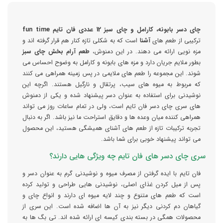
چای دسر بابونه، کارامل و چای سبز 12 عددی فان تایم
fun time
ترکیبی از طعم های
آشنا
است که به شکلی تازه کنار هم قرار گرفته اند و
مزه نویی ارائه می دهند. در این دمنوش،
طعم آرام بخش چای سبز
بطور ملایم جریان دارد و مزه های بابونه و کارامل به وضوح احساس می
شوند. این مجموعه را طعم های ملایمی در پس زمینه همراهی می کنند
که مربوط به میوه های سیب، پرتقال و نارگیل هستند. اگرچه این
نوشیدنی برای استفاده به عنوان دسر پیشنهاد شده و یکی از دمنوش
های سری چای دسر فان تایم است، ولی در تمام ساعات روز می تواند
همراهی کننده میان وعده ها و دقایق استراحت ما نیز باشد. اگر به دنبال
تجربه ترکیبات تازه از طعم های آشنای همیشگی هستید، این محصول
می تواند پیشنهاد خوبی برای شما باشد.
سری چای دسر های فان تایم چه ویژگی هایی دارند؟
فان تایم با ایده گرفتن از مصرف میوه و نوشیدنی گرم به عنوان دسر و
پس از میل کردن غذای اصلی، نوشیدنی هایی طراحی و تولید کرده
است که طعم های متنوع و چند لایه میوه ای دارند و انواع چای و
گیاهان دم کردنی دیگر نیز به آن ها اضافه شده است. این سری از
محصولات همگی در بسته بندی کیسه ای ارائه شده اند. تی بگ ها به