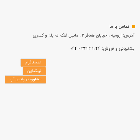
تماس با ما
آدرس: ارومیه ، خیابان همافر 2 ، مابين فلكه نه پله و کسری
پشتیبانی و فروش:
1244 3224 - 044
اینستاگرام
لینکداین
مشاوره در واتس آپ