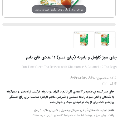
برای زوم 2 بار روی عکس ضربه بزنید
چای سبز کارامل و بابونه (چای دسر) ۱۲ عددی فان تایم
Fun Time Green Tea Dessert with Chamomile & Caramel 12 Tea Bags
# کد محصول: 6262825400968
# کد : 212
چای سبز کیسه‌ای طعم‌دار ۱۲ عددی فان‌تایم با کارامل و بابونه؛ ترکیبی آرام‌بخش و دسرگونه
با تکه‌های واقعی میوه، رایحه دلنشین و شیرینی ملایم کارامل؛ مناسب برای رفع خستگی
روزانه و لذت بردن از یک نوشیدنی سبک و خوش‌طعم
طعم:
ترکیب طعم‌های گیاهی، میوه‌ای و دسری با شیرینی ملایم کارامل
بافت:
چای سبز و بابونه خشک شده همراه با تکه‌های طبیعی میوه خشک