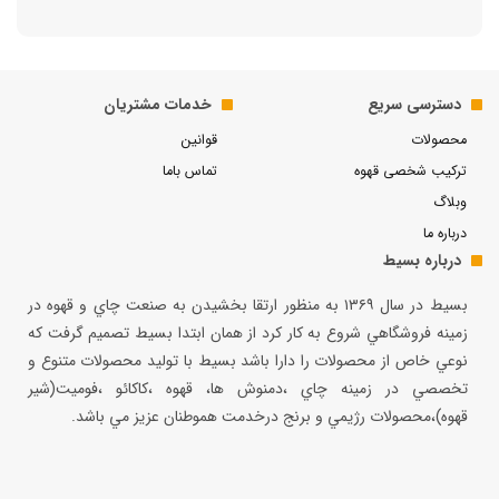
دسترسی سریع
خدمات مشتریان
محصولات
قوانین
ترکیب شخصی قهوه
تماس باما
وبلاگ
درباره ما
درباره بسیط
بسيط در سال ۱۳۶۹ به منظور ارتقا بخشيدن به صنعت چاي و قهوه در
زمينه فروشگاهي شروع به كار كرد از همان ابتدا بسيط تصميم گرفت كه
نوعي خاص از محصولات را دارا باشد بسيط با توليد محصولات متنوع و
تخصصي در زمينه چاي ،دمنوش ها، قهوه ،كاكائو ،فوميت(شير
قهوه)،محصولات رژيمي و برنج درخدمت هموطنان عزيز مي باشد.