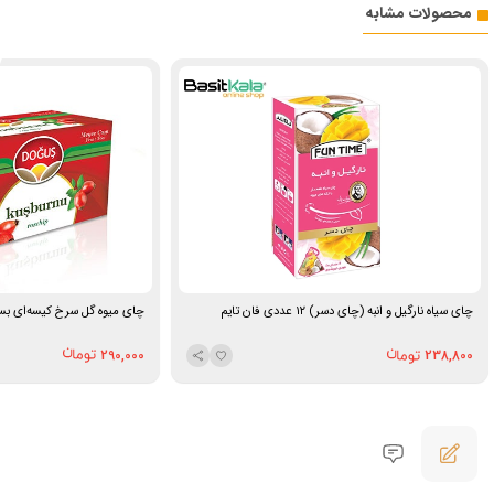
محصولات مشابه
چای میوه‌ گل سرخ کیسه‌ای بسته 20 عددی د
چای سیاه نارگیل و انبه (چای دسر) ۱۲ عددی فان تایم
290,000
238,800