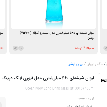
لیوان شیشه‌ای 585 میلی‌لیتری مدل بیسترو کارافه (V13621)
لیوان شیشه‌
اوشن
000
415,000
ماگ و لیوان
لیوان اوشن
لیوان شیشه‌ای 460 میلی‌لیتری مدل آیوری لانگ درینک (B13016) اوشن
Ocean Ivory Long Drink Glass (B13016) 460ml
# کد : 4277
لیوان شیشه‌ای اوشن