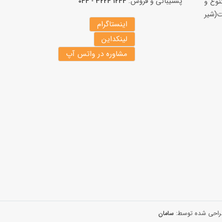
پشتیبانی و فروش:
1244 3224 - 044
نوع و
(شير
اینستاگرام
لینکداین
مشاوره در واتس آپ
 طراحی شده توسط:
سامان