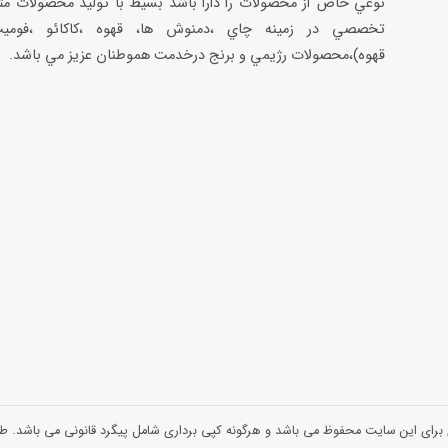
نوعي خاص از محصولات را دارا باشد بسيط با توليد محصولات مت
تخصصي در زمينه چاي ،دمنوش ها، قهوه ،كاكائو ،فوميت
قهوه)،محصولات رژيمي و برنج درخدمت هموطنان عزيز مي باشد.
 برای این سایت محفوظ می باشد و هرگونه کپی برداری شامل پیگرد قانونی می باشد.