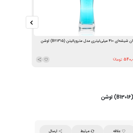
ای 410 میلی‌لیتری مدل متروپالیتن (B21315) اوشن
لیوان شیشه‌ای 355 میلی‌لیتری مدل رویال (R00312) اوشن
480,000
540,
علاقه
مرتبط
ارسال