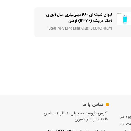
لیوان شیشه‌ای 460 میلی‌لیتری مدل آیوری
لانگ درینک (B13016) اوشن
Ocean Ivory Long Drink Glass (B13016) 460ml
تماس با ما
آدرس: ارومیه ، خیابان همافر 2 ، مابين
قهوه در
فلكه نه پله و کسری
فت كه