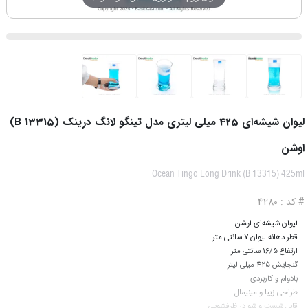
لیوان شیشه‌ای 425 میلی لیتری مدل تینگو لانگ درینک (B 13315)
اوشن
Ocean Tingo Long Drink (B 13315) 425ml
# کد : 4280
لیوان شیشه‌ای اوشن
قطر دهانه لیوان 7 سانتی متر
ارتفاع 16/5 سانتی متر
گنجایش 425 میلی لیتر
بادوام و کاربردی
طراحی زیبا و مینیمال
قابل شست و شو در ظرفشویی