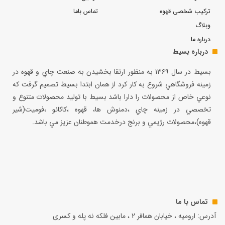
ترکیب شخصی قهوه
تماس باما
وبلاگ
درباره ما
درباره بسیط
بسيط در سال ۱۳۶۹ به منظور ارتقا بخشيدن به صنعت چاي و قهوه در
زمينه فروشگاهي شروع به كار كرد از همان ابتدا بسيط تصميم گرفت كه
نوعي خاص از محصولات را دارا باشد بسيط با توليد محصولات متنوع و
تخصصي در زمينه چاي ،دمنوش ها، قهوه ،كاكائو ،فوميت(شير
قهوه)،محصولات رژيمي و برنج درخدمت هموطنان عزيز مي باشد.
تماس با ما
آدرس: ارومیه ، خیابان همافر 2 ، مابين فلكه نه پله و کسری