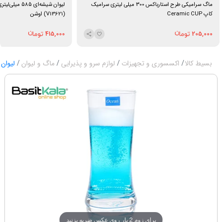
ماگ سرامیکی طرح استارباکس 300 میلی لیتری سرامیک
لیوان شیشه‌ای 85
کاپ Ceramic CUP
(V13621) اوشن
415,000
205,000
بسیط کالا
اکسسوری و تجهیزات
لوازم سرو و پذیرایی
ماگ و لیوان
لیوان
برای زوم 2 بار روی عکس ضربه بزنید