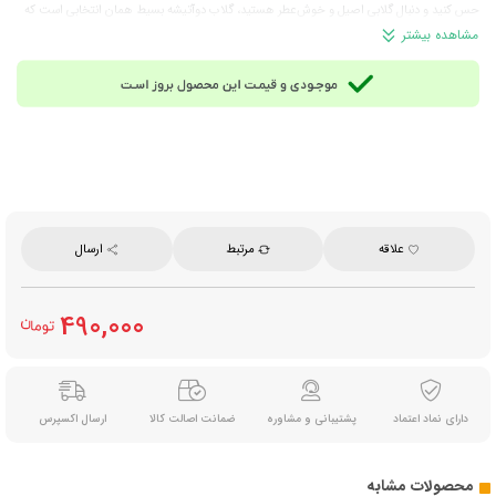
حس کنید و دنبال گلابی اصیل و خوش‌عطر هستید، گلاب دوآتیشه بسیط همان انتخابی است که
با اولین استفاده، تفاوت آن با سایر محصولات مشابه را حس خواهید کرد.
مشاهده بیشتر
ترکیبات:
عرق خالص گل محمدی (تهیه‌ شده از گل‌های محمدی لاله‌ زار کاشان ) و فاقد افزودنی،
اسانس مصنوعی و مواد نگهدارنده
زمان مصرف:
صبح ناشتا، بعد از غذا برای کمک به هضم و عصرها برای آرامش
روش آماده‌سازی:
برای نوشیدنی، ۱ تا ۲ قاشق غذاخوری از این گلاب را در یک لیوان آب خنک یا
ولرم حل کنید تا آماده شود؛ برای دسر و غذا نیز بسته به میزان عطر دلخواه، مقدار مناسبی از آن را
اضافه نمایید.
مناسب برای:
مصرف خانگی، شربت و نوشیدنی‌های سنتی، شیرینی‌پزی، آشپزی، عطاری‌ها و
کافه‌های سنتی و سلامت محور
حجم خالص:
۹۰۰ میلی‌لیتر
علاقه
مرتبط
ارسال
برند:
بسیط
ساخت:
ایران
490,000
دارای نماد اعتماد
پشتیبانی و مشاوره
ضمانت اصالت کالا
ارسال اکسپرس
محصولات مشابه