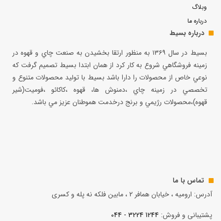
وبلاگ
درباره ما
درباره بسیط
بسيط در سال ۱۳۶۹ به منظور ارتقا بخشيدن به صنعت چاي و قهوه در
زمينه فروشگاهي شروع به كار كرد از همان ابتدا بسيط تصميم گرفت كه
نوعي خاص از محصولات را دارا باشد بسيط با توليد محصولات متنوع و
تخصصي در زمينه چاي ،دمنوش ها، قهوه ،كاكائو ،فوميت(شير
قهوه)،محصولات رژيمي و برنج درخدمت هموطنان عزيز مي باشد.
تماس با ما
آدرس: ارومیه ، خیابان همافر 2 ، مابين فلكه نه پله و کسری
پشتیبانی و فروش:
1244 3224 - 044