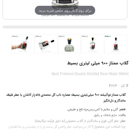
برای زوم 2 بار روی عکس ضربه بزنید
گلاب ممتاز 900 میلی لیتری بسیط
Basit Premium Double Distilled Rose Water 900ml
# کد : 4226
گلاب ممتاز دوآتیشه ۹۰۰ میلی‌لیتری بسیط؛ عصاره ناب گل محمدی لاله‌زار کاشان با عطر غلیظ،
ماندگار و دل‌انگیز
طعم:
گلی و ملایم با کمی پس‌مزه تلخ و طبیعی
بافت:
مایع شفاف و رقیق
عطر:
عطر گلی، قوی و ماندگارتر از گلاب معمولی (به‌ دلیل فرآیند دوآتیشه)
چرا انتخاب این محصول؟
اگر می‌خواهید عطر واقعی گل محمدی را در نوشیدنی و غذاهایتان