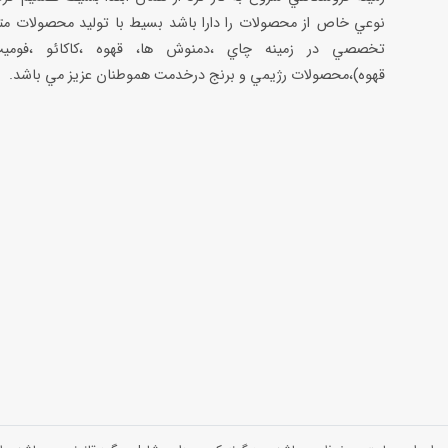
نوعي خاص از محصولات را دارا باشد بسيط با توليد محصولات مت
تخصصي در زمينه چاي ،دمنوش ها، قهوه ،كاكائو ،فوميت
قهوه)،محصولات رژيمي و برنج درخدمت هموطنان عزيز مي باشد.