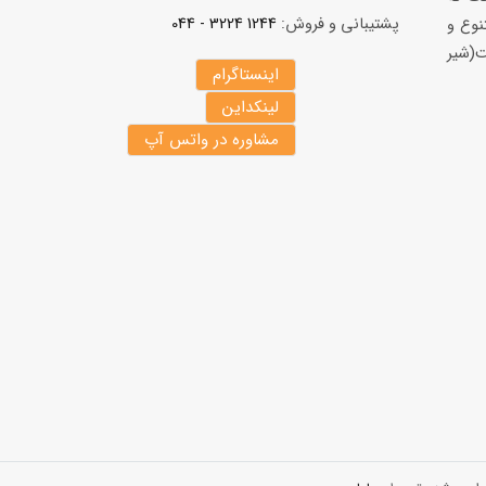
پشتیبانی و فروش:
1244 3224 - 044
نوع و
(شير
اینستاگرام
لینکداین
مشاوره در واتس آپ