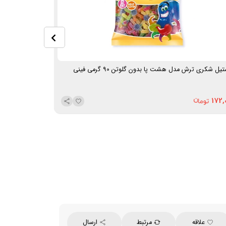
یل شکری ترش مدل هشت پا بدون گلوتن 90 گرمی فینی
پاستیل شکری مدل کرو
172,000
172,
علاقه
مرتبط
ارسال