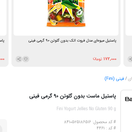
پاستیل میوه‌ای مدل فروت اتک بدون گلوتن 90 گرمی فینی
پاست
000
172,000
ای
فینی (Fini)
پاستیل ماست بدون گلوتن 90 گرمی فینی
Fini Yogurt Jellies No Gluten 90 g
# کد محصول: 8410525186516
# کد : 4461