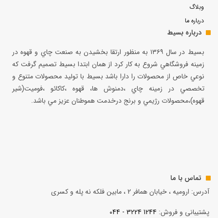
وبلاگ
درباره ما
درباره بسیط
بسيط در سال ۱۳۶۹ به منظور ارتقا بخشيدن به صنعت چاي و قهوه در
زمينه فروشگاهي شروع به كار كرد از همان ابتدا بسيط تصميم گرفت كه
نوعي خاص از محصولات را دارا باشد بسيط با توليد محصولات متنوع و
تخصصي در زمينه چاي ،دمنوش ها، قهوه ،كاكائو ،فوميت(شير
قهوه)،محصولات رژيمي و برنج درخدمت هموطنان عزيز مي باشد.
تماس با ما
آدرس: ارومیه ، خیابان همافر 2 ، مابين فلكه نه پله و کسری
پشتیبانی و فروش:
1244 3224 - 044