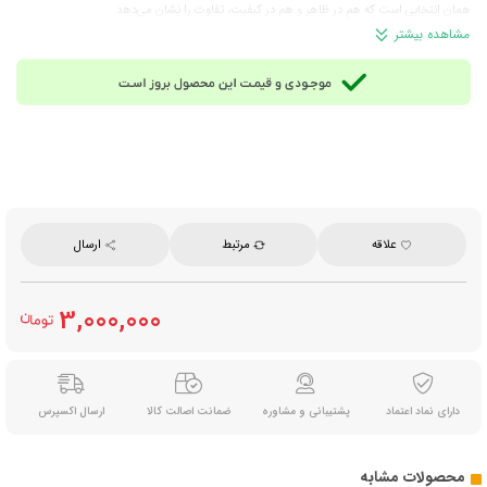
همان انتخابی است که هم در ظاهر و هم در کیفیت، تفاوت را نشان می‌دهد.
ترکیبات:
۱۰۰ درصد نمک طبیعی معدنی آبی (فاقد افزودنی و اسانس)
مشاهده بیشتر
روش مصرف:
به میزان دلخواه استفاده شود؛ در صورت نیاز پیش از مصرف آسیاب گردد.
مناسب برای:
مصرف خانگی، آشپزی حرفه‌ای، رستوران‌ها، گریل و باربیکیو و میز پذیرایی خاص
وزن خالص:
۱ کیلوگرم
ساخت:
ایران
علاقه
مرتبط
ارسال
3,000,000
دارای نماد اعتماد
پشتیبانی و مشاوره
ضمانت اصالت کالا
ارسال اکسپرس
محصولات مشابه