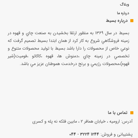
وبلاگ
درباره ما
درباره بسیط
بسيط در سال ۱۳۶۹ به منظور ارتقا بخشيدن به صنعت چاي و قهوه در
زمينه فروشگاهي شروع به كار كرد از همان ابتدا بسيط تصميم گرفت كه
نوعي خاص از محصولات را دارا باشد بسيط با توليد محصولات متنوع و
تخصصي در زمينه چاي ،دمنوش ها، قهوه ،كاكائو ،فوميت(شير
قهوه)،محصولات رژيمي و برنج درخدمت هموطنان عزيز مي باشد.
تماس با ما
آدرس: ارومیه ، خیابان همافر 2 ، مابين فلكه نه پله و کسری
پشتیبانی و فروش:
1244 3224 - 044