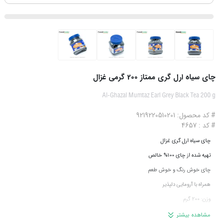
چای سیاه ارل گری ممتاز 200 گرمی غزال
Al-Ghazal Mumtaz Earl Grey Black Tea 200 g
# کد محصول: 9219220510201
# کد : 4657
چای سیاه ارل گری غزال
تهیه شده از چای 100% خالص
چای خوش رنگ و خوش طعم
همراه با آرومایی دلپذیر
وزن: 200 گرم
محصول مزارع هند
مشاهده بیشتر