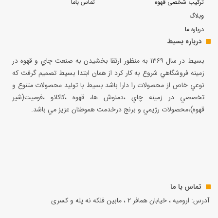
ترکیب شخصی قهوه
تماس باما
وبلاگ
درباره ما
درباره بسیط
بسيط در سال ۱۳۶۹ به منظور ارتقا بخشيدن به صنعت چاي و قهوه در
زمينه فروشگاهي شروع به كار كرد از همان ابتدا بسيط تصميم گرفت كه
نوعي خاص از محصولات را دارا باشد بسيط با توليد محصولات متنوع و
تخصصي در زمينه چاي ،دمنوش ها، قهوه ،كاكائو ،فوميت(شير
قهوه)،محصولات رژيمي و برنج درخدمت هموطنان عزيز مي باشد.
تماس با ما
آدرس: ارومیه ، خیابان همافر 2 ، مابين فلكه نه پله و کسری