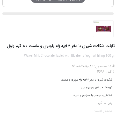
تابلت شکلات شیری با مغز 2 لایه ژله بلوبری و ماست 100 گرم واول
Wawel Milk Chocolate Tablet with Blueberry-Yoghurt filling 100 gr
# کد محصول: 5900102018086
# کد : 4699
شکلات شیری با مغز 2 لایه ژله بلوبری و ماست
تهیه شده با شیر بدون چربی
شکلاتی دلچسب با مغز نرم و لطیف
وزن: 100 گرم
محصول لهستان