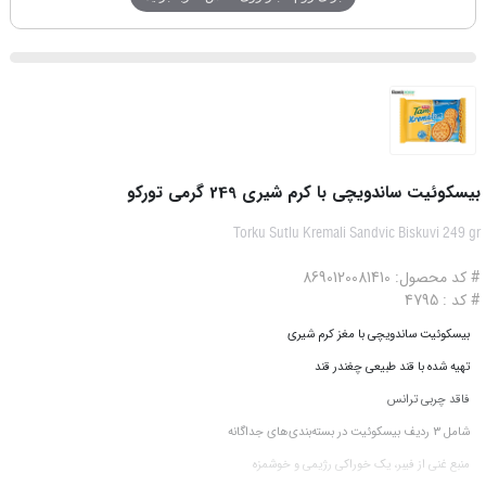
بیسکوئیت ساندویچی با کرم شیری 249 گرمی تورکو
Torku Sutlu Kremali Sandvic Biskuvi 249 gr
# کد محصول: 8690120081410
# کد : 4795
بیسکوئیت ساندویچی با مغز کرم شیری
تهیه شده با قند طبیعی چغندر قند
فاقد چربی ترانس
شامل 3 ردیف بیسکوئیت در بسته‌بندی‌های جداگانه
منبع غنی از فیبر، یک خوراکی رژیمی و خوشمزه