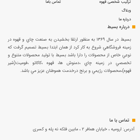
ترکیب شخصی قهوه
تماس باما
وبلاگ
درباره ما
درباره بسیط
بسيط در سال ۱۳۶۹ به منظور ارتقا بخشيدن به صنعت چاي و قهوه در
زمينه فروشگاهي شروع به كار كرد از همان ابتدا بسيط تصميم گرفت كه
نوعي خاص از محصولات را دارا باشد بسيط با توليد محصولات متنوع و
تخصصي در زمينه چاي ،دمنوش ها، قهوه ،كاكائو ،فوميت(شير
قهوه)،محصولات رژيمي و برنج درخدمت هموطنان عزيز مي باشد.
تماس با ما
آدرس: ارومیه ، خیابان همافر 2 ، مابين فلكه نه پله و کسری