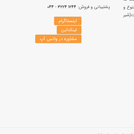
پشتیبانی و فروش:
1244 3224 - 044
نوع و
(شير
اینستاگرام
لینکداین
مشاوره در واتس آپ