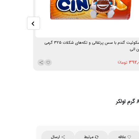
بیسکوئیت گندم با سس پرتقالی و تکه‌های شکلات 325 گرمی
بیسکوئیت با مغز کرم شکلاتی 25
 اتی
335,000
392,
علاقه
مرتبط
ارسال