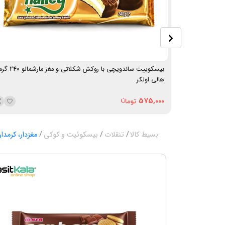
بیسکوییت ساندویچی با روکش شکلاتی و مغز مارشمالو 
هالی اولکر
575,000
بسیط کالا
تنقلات
بیسکوئیت و کوکی
مغزدار، کرمدار