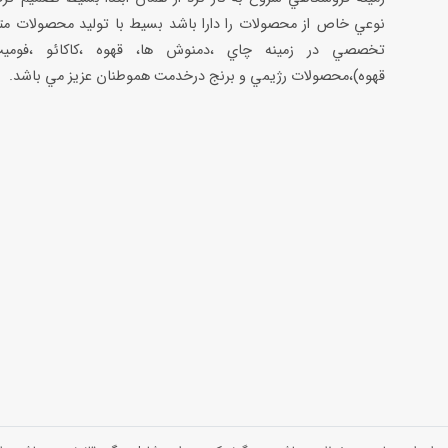
نوعي خاص از محصولات را دارا باشد بسيط با توليد محصولات مت
تخصصي در زمينه چاي ،دمنوش ها، قهوه ،كاكائو ،فوميت
قهوه)،محصولات رژيمي و برنج درخدمت هموطنان عزيز مي باشد.