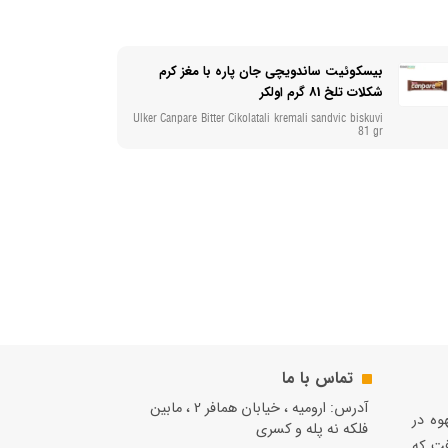
بیسکوئیت ساندویچی جان پاره با مغز کرم
شکلات تلخ 81 گرم اولکر
Ulker Canpare Bitter Cikolatali kremali sandvic biskuvi
81 gr
تماس با ما
آدرس: ارومیه ، خیابان همافر 2 ، مابين
قهوه در
فلكه نه پله و کسری
فت كه