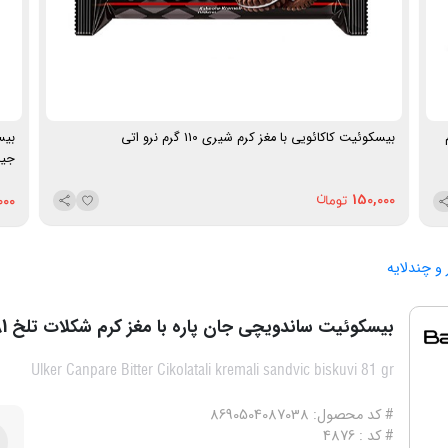
240 گرم
بیسکوئیت کاکائویی با مغز کرم شیری 110 گرم نرو اتی
جین
150,000
000
 و چندلایه
بیسکوئیت ساندویچی جان پاره با مغز کرم شکلات تلخ 81 گرم اولکر
Ulker Canpare Bitter Cikolatali kremali sandvic biskuvi 81 gr
# کد محصول: 8690504087038
# کد : 4876