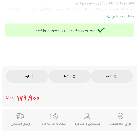
عطر:
رایحه‌ای گیاهی و گرم با حس ادویه‌ای
چرا انتخاب این محصول؟
اگر بعد از هر وعده غذایی احساس سنگینی و نفخ دارید یا نمی‌توانید
جلوی پرخوری خود را بگیرید، دمنوش هفت‌ گیاه دقیقاً همان نوشیدنی است که به آن نیاز دارید؛
مشاهده بیشتر
این محصول با کمک به هضم بهتر غذا، سبب کاهش اشتها شده و حس سبک بودن ایجاد می‌کند؛
بنابراین باعث کاهش اشتها و کنترل وزن می شود.
ترکیبات:
سنا، زیره، چای اولونگ، به‌لیمو، تخم گشنیز، سماق و گزنه
نوع دمنوش:
دمنوش گیاهی لاغری
زوددم یا دیردم:
زوددم ( دم‌آوری در ۳ تا ۵ دقیقه)
زمان مصرف:
بعد از وعده‌های غذایی یا هر زمان از روز که نیاز به هضم غذا و مدیریت اشتها
دارید.
مناسب برای:
مصرف روزانه، استفاده در خانه، محل کار، برنامه‌های کاهش وزن و افرادی که
به‌دنبال نوشیدنی گیاهی مفید برای سلامتی هستند.
علاقه
مرتبط
ارسال
روش آماده‌سازی:
یک دمنوش کیسه‌ای را در فنجان قرار دهید، سپس آب با دمای ۱۰۰ درجه
سانتی‌گراد را به آن اضافه کنید و ۳ تا ۵ دقیقه صبر کنید تا دمنوش دم بکشد. امکان سرو به صورت
سرد (با افزودن قطعات یخ) نیز وجود دارد.
179,900
وزن کل بسته‌بندی:
۲۵.۲ گرم
تعداد در هر بسته:
۱۴ عدد تی‌بگ
وزن هر تی‌بگ:
۱.۸ گرم
برند:
فان‌تایم (FUN TIME)
محصول:
ایران
دارای نماد اعتماد
پشتیبانی و مشاوره
ضمانت اصالت کالا
ارسال اکسپرس