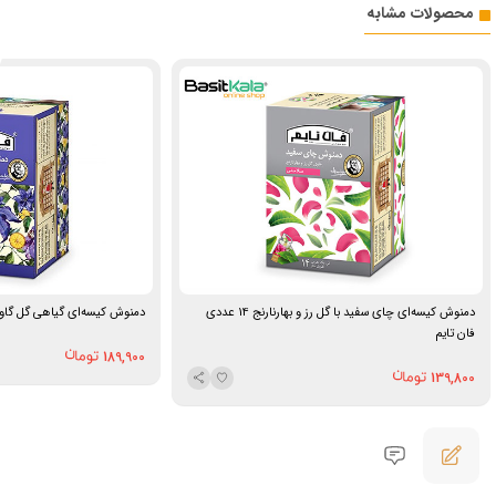
محصولات مشابه
دمنوش کیسه‌ای چای سفید با گل رز و بهارنارنج ۱۴ عددی
دمنوش کیسه‌ای گیاهی گل گاوزبان ۱۴ عددی فا
فان تایم
189,900
139,800