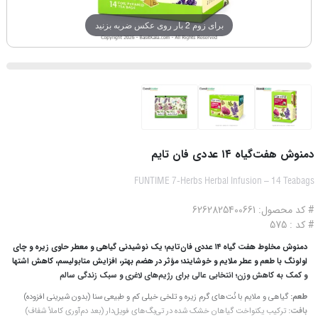
برای زوم 2 بار روی عکس ضربه بزنید
دمنوش هفت‌گیاه ۱۴ عددی فان تایم
FUNTIME 7-Herbs Herbal Infusion – 14 Teabags
# کد محصول: 6262825400661
# کد : 575
دمنوش مخلوط هفت‌ گیاه ۱۴ عددی فان‌تایم؛ یک نوشیدنی گیاهی و معطر حاوی زیره و چای
اولونگ با طعم و عطر ملایم و خوشایند؛ مؤثر در هضم بهتر، افزایش متابولیسم، کاهش اشتها
و کمک به کاهش وزن؛ انتخابی عالی برای رژیم‌های لاغری و سبک زندگی سالم
طعم:
گیاهی و ملایم با نُت‌های گرم زیره و تلخی خیلی کم و طبیعی سنا (بدون شیرینی افزوده)
بافت:
ترکیب یکنواخت گیاهان خشک‌ شده در تی‌بگ‌های فویل‌دار (بعد دم‌آوری کاملاً شفاف)