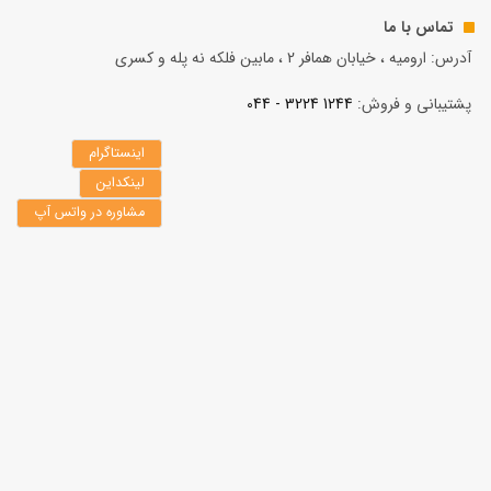
تماس با ما
آدرس: ارومیه ، خیابان همافر 2 ، مابين فلكه نه پله و کسری
پشتیبانی و فروش:
1244 3224 - 044
اینستاگرام
لینکداین
مشاوره در واتس آپ