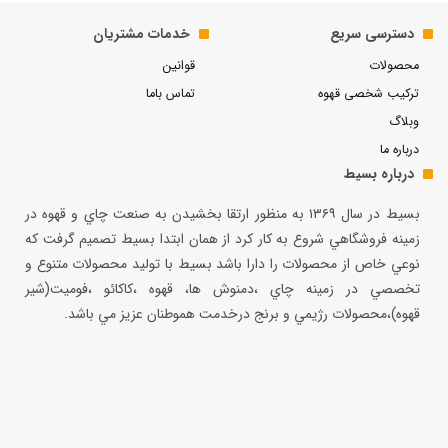
دسترسی سریع
خدمات مشتریان
محصولات
قوانین
ترکیب شخصی قهوه
تماس باما
وبلاگ
درباره ما
درباره بسیط
بسيط در سال ۱۳۶۹ به منظور ارتقا بخشيدن به صنعت چاي و قهوه در
زمينه فروشگاهي شروع به كار كرد از همان ابتدا بسيط تصميم گرفت كه
نوعي خاص از محصولات را دارا باشد بسيط با توليد محصولات متنوع و
تخصصي در زمينه چاي ،دمنوش ها، قهوه ،كاكائو ،فوميت(شير
قهوه)،محصولات رژيمي و برنج درخدمت هموطنان عزيز مي باشد.